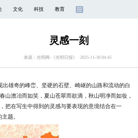
论
文化
科技
教育
灵感一刻
来源：
光明网-《光明日报》
2025-11-30 04:45
出雄奇的峰峦、坚硬的石壁、崎岖的山路和流动的白
“春山澹冶而如笑，夏山苍翠而欲滴，秋山明净而如妆，
时，把在写生中得到的灵感与要表现的意境结合在一
的主题。