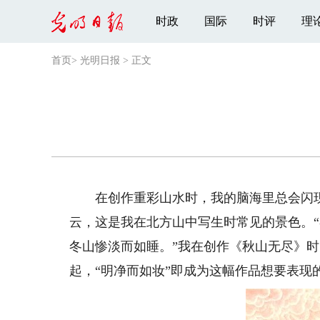
时政
国际
时评
理
首页
>
光明日报
>
正文
在创作重彩山水时，我的脑海里总会闪现
云，这是我在北方山中写生时常见的景色。
冬山惨淡而如睡。”我在创作《秋山无尽》
起，“明净而如妆”即成为这幅作品想要表现