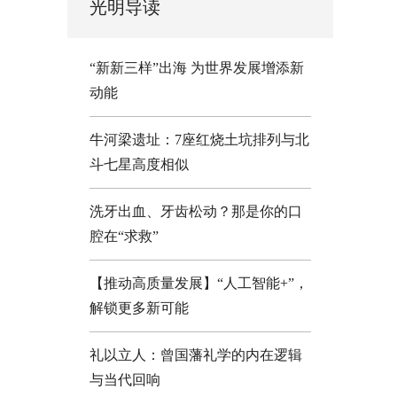
光明导读
“新新三样”出海 为世界发展增添新
动能
牛河梁遗址：7座红烧土坑排列与北
斗七星高度相似
洗牙出血、牙齿松动？那是你的口
腔在“求救”
【推动高质量发展】“人工智能+”，
解锁更多新可能
礼以立人：曾国藩礼学的内在逻辑
与当代回响