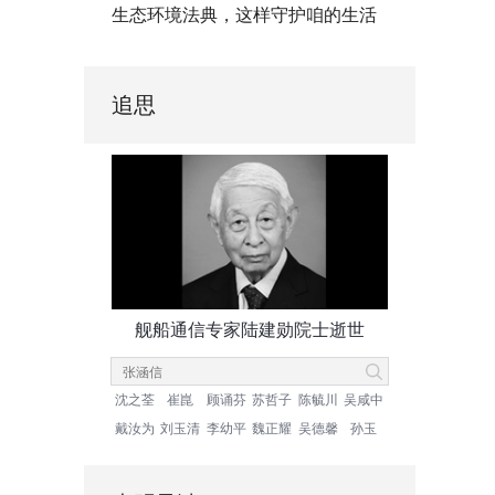
生态环境法典，这样守护咱的生活
追思
舰船通信专家陆建勋院士逝世
沈之荃
崔崑
顾诵芬
苏哲子
陈毓川
吴咸中
戴汝为
刘玉清
李幼平
魏正耀
吴德馨
孙玉