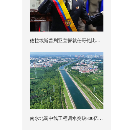
德拉埃斯普列亚宣誓就任哥伦比亚总统
南水北调中线工程调水突破800亿立方米