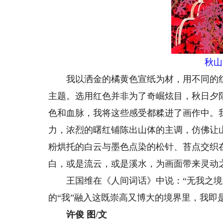
秋山
我以洒金的橘黄色宣纸为材，用不同的红
主题。选用红色并非为了奇崛炫目，秋日夕
色和血脉，我将这些感受都糅进了画作中。
力，浓烈的曙红铺陈出山体的主调，仿佛让
粉烘托的白云与墨色点染的松针、苔点交织
白，或是流云，或是溪水，为画面带来灵动
王国维在《人间词话》中说：“无我之境，
的“我”融入这既崇高又博大的境界里，我即
许俊 图/文