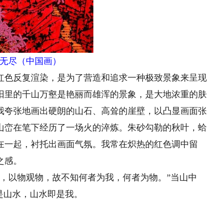
无尽（中国画）
色反复渲染，是为了营造和追求一种极致景象来呈现
阳里的千山万壑是艳丽而雄浑的景象，是大地浓重的肤
我夸张地画出硬朗的山石、高耸的崖壁，以凸显画面张
山峦在笔下经历了一场火的淬炼。朱砂勾勒的秋叶，蛤
在一起，衬托出画面气氛。我常在炽热的红色调中留
之感。
以物观物，故不知何者为我，何者为物。”当山中
是山水，山水即是我。