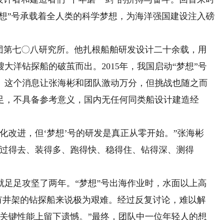
梦想”号承载着全人类的科学梦想，为海洋强国建设注入磅
第七〇八研究所。他扎根船舶研发设计二十余载，用
大洋钻探船的破茧而出。2015年，我国启动“梦想”号
。这个消息让张海彬和团队激动万分，但挑战也随之而
足，不具备参考意义，国内无任何同类船设计建造经
改进，但‘梦想’号的研发是真正从零开始。”张海彬
、过得去、装得多、跑得快、稳得住、钻得深、测得
足攻坚了两年。“梦想”号出海作业时，水面以上高
载有井架的钻探船来说极为艰难。经过反复讨论，难以解
在关键性能上留下遗憾。”最终，团队中一位年轻人的想