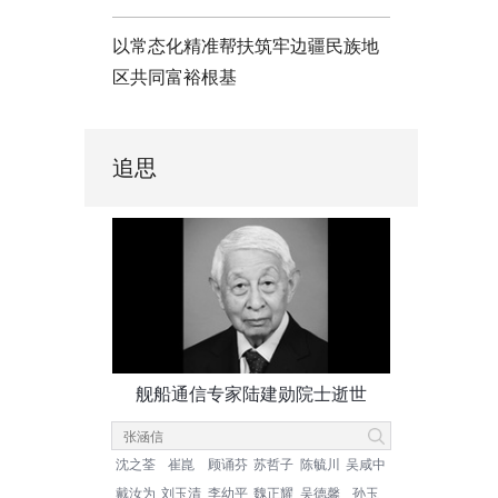
以常态化精准帮扶筑牢边疆民族地
区共同富裕根基
追思
舰船通信专家陆建勋院士逝世
沈之荃
崔崑
顾诵芬
苏哲子
陈毓川
吴咸中
戴汝为
刘玉清
李幼平
魏正耀
吴德馨
孙玉