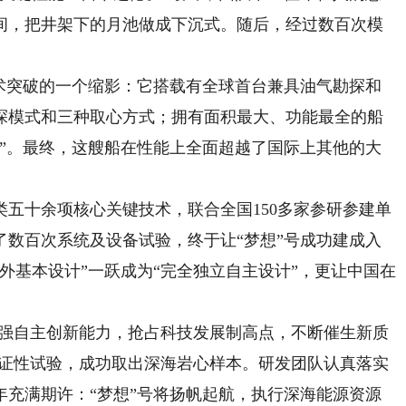
间，把井架下的月池做成下沉式。随后，经过数百次模
。
突破的一个缩影：它搭载有全球首台兼具油气勘探和
探模式和三种取心方式；拥有面积最大、功能最全的船
脑”。最终，这艘船在性能上全面超越了国际上其他的大
十余项核心关键技术，联合全国150多家参研参建单
了数百次系统及设备试验，终于让“梦想”号成功建成入
外基本设计”一跃成为“完全独立自主设计”，更让中国在
强自主创新能力，抢占科技发展制高点，不断催生新质
验证性试验，成功取出深海岩心样本。研发团队认真落实
年充满期许：“梦想”号将扬帆起航，执行深海能源资源