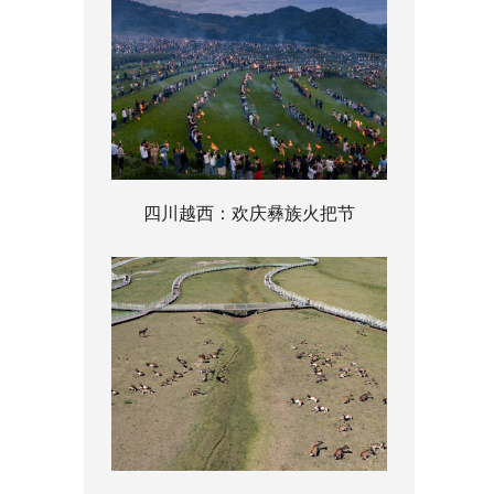
四川越西：欢庆彝族火把节