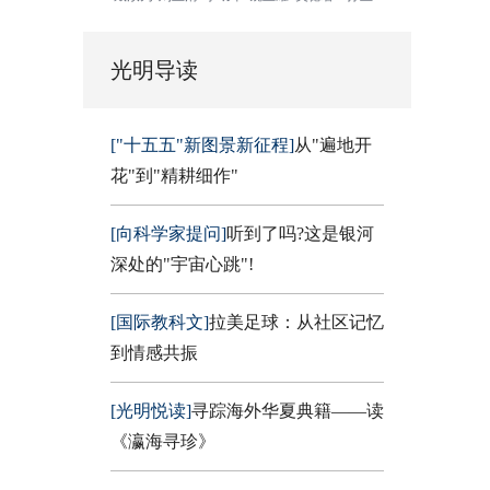
光明导读
["十五五"新图景新征程]
从"遍地开
花"到"精耕细作"
[向科学家提问]
听到了吗?这是银河
深处的"宇宙心跳"!
[国际教科文]
拉美足球：从社区记忆
到情感共振
[光明悦读]
寻踪海外华夏典籍——读
《瀛海寻珍》