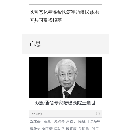
以常态化精准帮扶筑牢边疆民族地
区共同富裕根基
追思
舰船通信专家陆建勋院士逝世
沈之荃
崔崑
顾诵芬
苏哲子
陈毓川
吴咸中
戴汝为
刘玉清
李幼平
魏正耀
吴德馨
孙玉