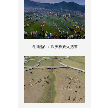
四川越西：欢庆彝族火把节