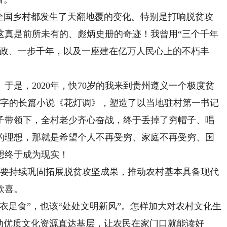
国乡村都发生了天翻地覆的变化。特别是打响脱贫攻
这真是前所未有的、彪炳史册的奇迹！我曾用“三个千年
德政、一步千年，以及一座建在亿万人民心上的不朽丰
是，2020年，快70岁的我来到贵州遵义一个极度贫
万字的长篇小说《花灯调》，塑造了以当地驻村第一书记
子带领下，全村老少齐心奋战，终于丢掉了穷帽子、唱
的理想，那就是希望个人不再受穷、家庭不再受穷、国
想终于成为现实！
要持续巩固拓展脱贫攻坚成果，推动农村基本具备现代
欣喜。
足食”，也该“处处文明新风”。怎样加大对农村文化生
动优质文化资源直达基层，让农民在家门口就能读好