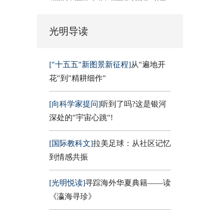
光明导读
["十五五"新图景新征程]
从"遍地开
花"到"精耕细作"
[向科学家提问]
听到了吗?这是银河
深处的"宇宙心跳"!
[国际教科文]
拉美足球：从社区记忆
到情感共振
[光明悦读]
寻踪海外华夏典籍——读
《瀛海寻珍》