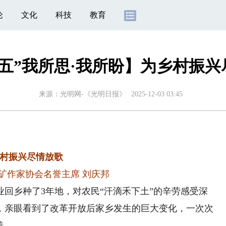
论
文化
科技
教育
五五”我所思·我所盼】为乡村振兴
来源：
光明网-《光明日报》
2025-12-03 03:45
村振兴尽情放歌
矿作家协会名誉主席 刘庆邦
回乡种了3年地，对农民“汗滴禾下土”的辛劳感受深
，亲眼看到了改革开放后家乡发生的巨大变化，一次次
着。