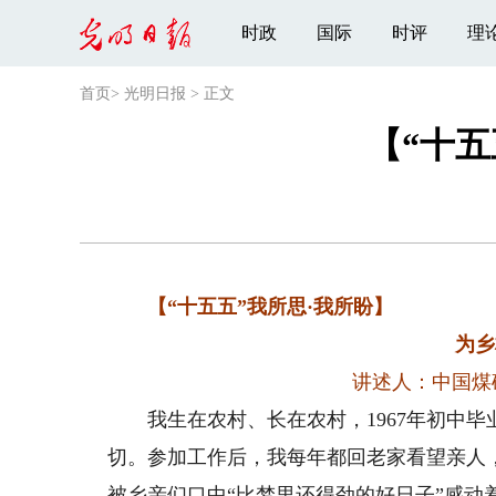
时政
国际
时评
理
首页
>
光明日报
>
正文
【“十
【“十五五”我所思·我所盼】
为乡
讲述人：中国煤
我生在农村、长在农村，1967年初中毕业
切。参加工作后，我每年都回老家看望亲人
被乡亲们口中“比梦里还得劲的好日子”感动