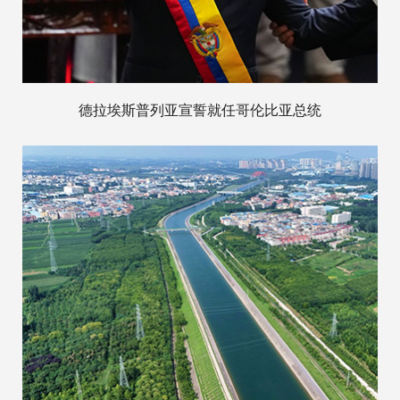
德拉埃斯普列亚宣誓就任哥伦比亚总统