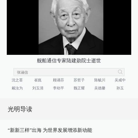
舰船通信专家陆建勋院士逝世
沈之荃
崔崑
顾诵芬
苏哲子
陈毓川
吴咸中
戴汝为
刘玉清
李幼平
魏正耀
吴德馨
孙玉
光明导读
“新新三样”出海 为世界发展增添新动能