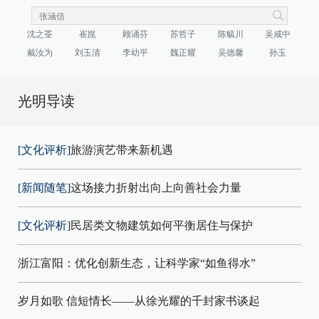
沈之荃
崔崑
顾诵芬
苏哲子
陈毓川
吴咸中
戴汝为
刘玉清
李幼平
魏正耀
吴德馨
孙玉
光明导读
[文化评析]
旅游演艺带来新机遇
[新闻随笔]
这场接力折射出向上向善社会力量
[文化评析]
民居类文物建筑如何平衡居住与保护
浙江富阳：优化创新生态，让科学家“如鱼得水”
岁月如歌 信短情长——从徐光耀的千封家书谈起