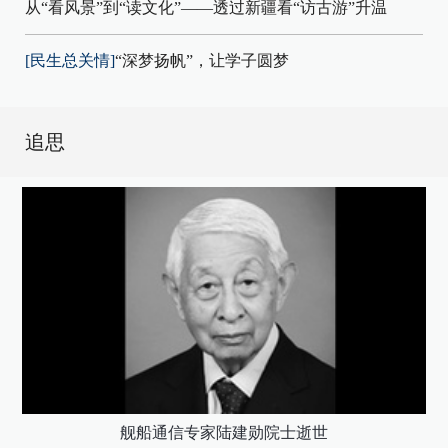
从“看风景”到“读文化”——透过新疆看“访古游”升温
[民生总关情]
“深梦扬帆”，让学子圆梦
追思
舰船通信专家陆建勋院士逝世