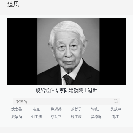
追思
舰船通信专家陆建勋院士逝世
沈之荃
崔崑
顾诵芬
苏哲子
陈毓川
吴咸中
戴汝为
刘玉清
李幼平
魏正耀
吴德馨
孙玉