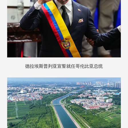
德拉埃斯普列亚宣誓就任哥伦比亚总统