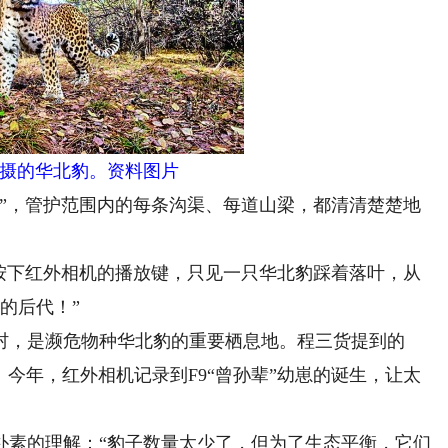
摄的华北豹。资料图片
”，管护范围内的每条沟渠、每道山梁，都清清楚楚地
下红外相机的播放键，只见一只华北豹踩着落叶，从
的后代！”
，是濒危物种华北豹的重要栖息地。程三货提到的
龄。今年，红外相机记录到F9“曾孙辈”幼崽的诞生，让太
素的理解：“豹子数量太少了，但为了生态平衡，它们