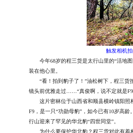
触发相机拍
今年68岁的程三货是太行山里的“活地图
装在他心里。
“看！拍到豹子了！”油松树下，程三货按
镜头前优雅走过……“真俊啊，说不定就是F9
这片密林位于山西省和顺县横岭镇阳照村
F9，是一只“功勋母豹”，如今已有10岁高
行山迎来了罕见的华北豹“四世同堂”。
为什么要保护华北豹？程三货对此有着朴