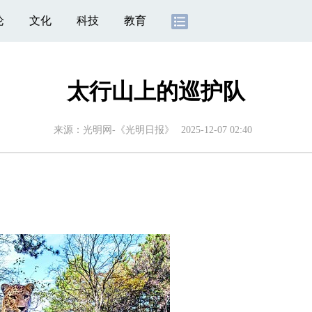
论
文化
科技
教育
太行山上的巡护队
来源：
光明网-《光明日报》
2025-12-07 02:40