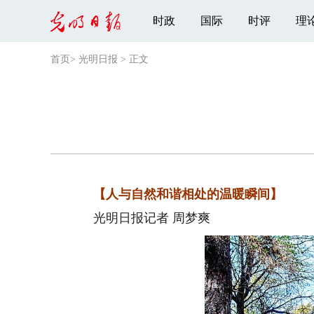
时政
国际
时评
理
首页
>
光明日报
>
正文
【人与自然和谐相处的温暖瞬间】
光明日报记者 周梦爽