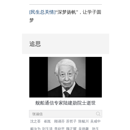
[民生总关情]
“深梦扬帆”，让学子圆
梦
追思
舰船通信专家陆建勋院士逝世
沈之荃
崔崑
顾诵芬
苏哲子
陈毓川
吴咸中
戴汝为
刘玉清
李幼平
魏正耀
吴德馨
孙玉