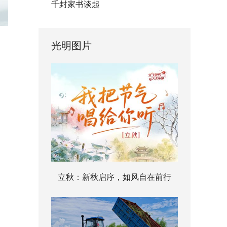
千封家书谈起
光明图片
立秋：新秋启序，如风自在前行