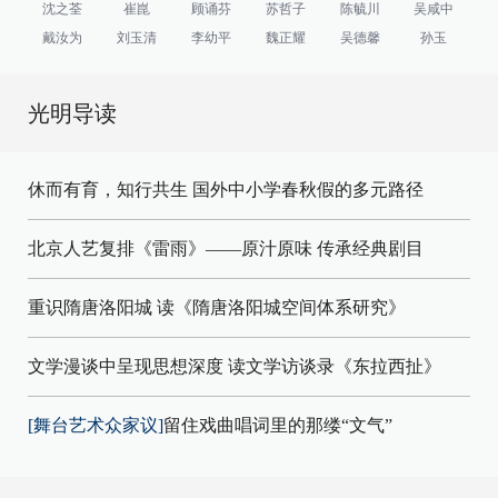
沈之荃
崔崑
顾诵芬
苏哲子
陈毓川
吴咸中
戴汝为
刘玉清
李幼平
魏正耀
吴德馨
孙玉
光明导读
休而有育，知行共生 国外中小学春秋假的多元路径
北京人艺复排《雷雨》——原汁原味 传承经典剧目
重识隋唐洛阳城 读《隋唐洛阳城空间体系研究》
文学漫谈中呈现思想深度 读文学访谈录《东拉西扯》
[舞台艺术众家议]
留住戏曲唱词里的那缕“文气”