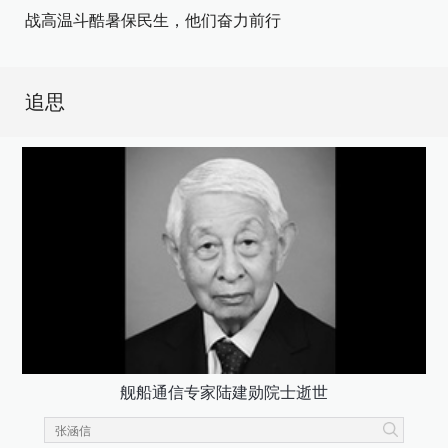
战高温斗酷暑保民生，他们奋力前行
追思
舰船通信专家陆建勋院士逝世