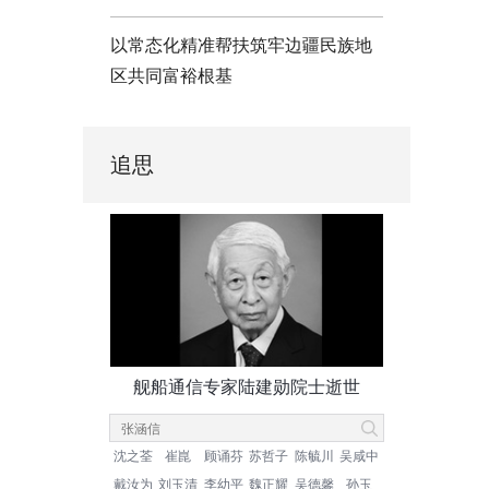
以常态化精准帮扶筑牢边疆民族地
区共同富裕根基
追思
舰船通信专家陆建勋院士逝世
沈之荃
崔崑
顾诵芬
苏哲子
陈毓川
吴咸中
戴汝为
刘玉清
李幼平
魏正耀
吴德馨
孙玉