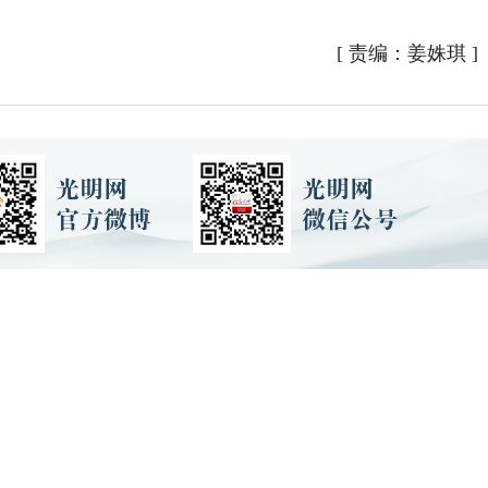
[
责编：姜姝琪
]