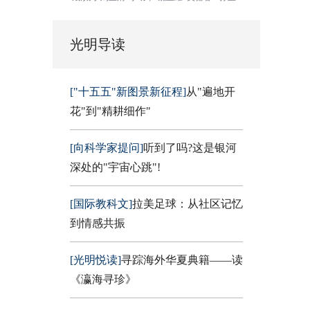
光明导读
["十五五"新图景新征程]
从"遍地开
花"到"精耕细作"
[向科学家提问]
听到了吗?这是银河
深处的"宇宙心跳"!
[国际教科文]
拉美足球：从社区记忆
到情感共振
[光明悦读]
寻踪海外华夏典籍——读
《瀛海寻珍》