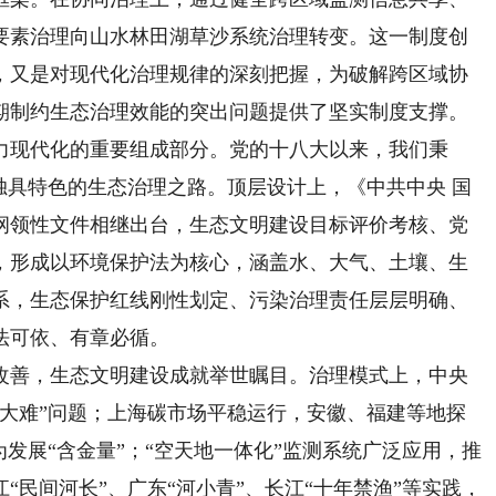
要素治理向山水林田湖草沙系统治理转变。这一制度创
，又是对现代化治理规律的深刻把握，为破解跨区域协
期制约生态治理效能的突出问题提供了坚实制度支撑。
现代化的重要组成部分。党的十八大以来，我们秉
独具特色的生态治理之路。顶层设计上，《中共中央 国
纲领性文件相继出台，生态文明建设目标评价考核、党
，形成以环境保护法为核心，涵盖水、大气、土壤、生
系，生态保护红线刚性划定、污染治理责任层层明确、
法可依、有章必循。
善，生态文明建设成就举世瞩目。治理模式上，中央
老大难”问题；上海碳市场平稳运行，安徽、福建等地探
为发展“含金量”；“空天地一体化”监测系统广泛应用，推
“民间河长”、广东“河小青”、长江“十年禁渔”等实践，