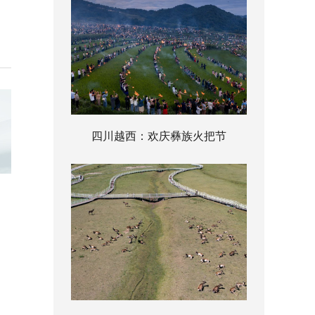
四川越西：欢庆彝族火把节