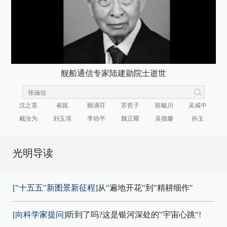
舰船通信专家陆建勋院士逝世
沈之荃
崔崑
顾诵芬
苏哲子
陈毓川
吴咸中
戴汝为
刘玉清
李幼平
魏正耀
吴德馨
孙玉
光明导读
["十五五"新图景新征程]
从"遍地开花"到"精耕细作"
[向科学家提问]
听到了吗?这是银河深处的"宇宙心跳"!