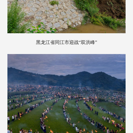
黑龙江省同江市迎战“双洪峰”