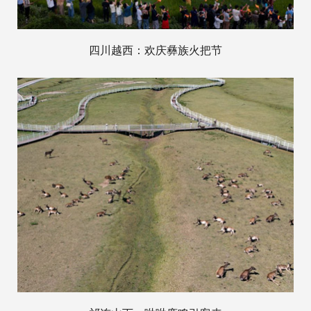
四川越西：欢庆彝族火把节