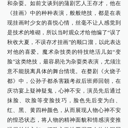
和杂耍。如前文谈到的蒲剧艺人王存才，他在
《挂画》中的种种表演，般般绝技，都是在表
现挂画时少女的喜悦心情，丝毫不让人感觉到
是技术的堆砌，所以当时观众才给他编了“误了
秋收大夏，不误存才挂画”的顺口溜，以此表达
对他的喜爱。魔术杂技类的特技绝活儿如“变
脸”这类绝技，最容易沦为杂耍类表演，尤须注
意不能脱离具体的舞台情境。在婺剧《火烧子
都》中，公孙子都杀害颍考叔后班师回朝，在
庆功宴上疑神疑鬼，心神不安，演员先后通过
抹脸、吹脸等变脸技巧，脸色先后变为白、
红、黑、黄四种颜色，从而展现人物心神不安
的惶恐状态，将人物的精神面貌和情感演变推