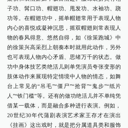
子功、髯口功、帽翅功、甩发功、水袖功、跷
功等。在帽翅功中，摇单帽翅常用于表现人物
内心的喜悦或凝神沉思，摇双帽翅则常表现人
物的春风得意、悠然自得，如《徐策跑城》中
的徐策兴高采烈上朝奏本时就用此动作，另外
也可表现人物内心矛盾、思绪万千的状态。做
功中身体技艺类绝活儿则单凭演员夸张变形的
肢体动作来展现特定情境中人物的情态，如舞
台上常见的“吊毛”“僵尸”“抢背”“鬼步”“纸片
人”“铁门槛”等。还有的做功绝活儿并不单纯凭
借某一载体，而是融合多种进行表演。例如，
20世纪30年代蒲剧表演艺术家王存才在演出
《挂画》这出戏时，就是把分属道具类和服饰