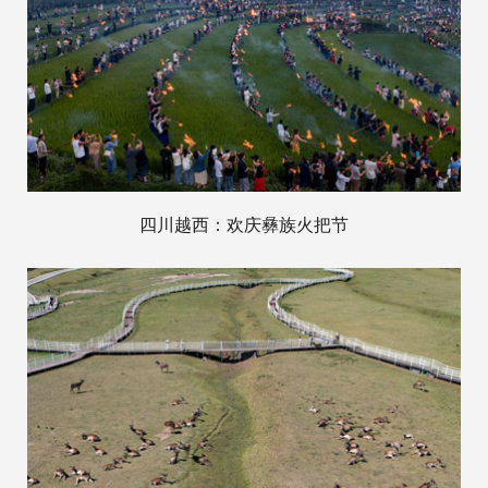
四川越西：欢庆彝族火把节