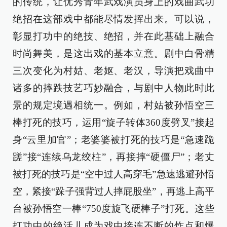
的传统，让优秀青年武戏演员身上的戏曲武功
绝招在这部戏中都能尽情发挥出来。可以说，
彰显打功中的绝技、绝招，并在此基础上融合
时尚舞美，是这出戏的基本立意。剧中白骨精
三次变化为村姑、老妪、老汉，导演把戏曲中
诸多的摔跌技艺巧妙融合，与剧中人物此时此
景的规定境遇相统一。例如，村姑被孙悟空三
棒打死的技巧，运用“旋子转体360度劈叉”接起
身“云里加官”；老婆婆被打死的技巧是“急速跪
蹉”接“连续乌龙绞柱”，再接摔“硬僵尸”；老丈
被打死的技巧是“空中过人高穿毛”急速逃避孙悟
空，紧接“跺子强背过人摔屁股坐”，再逃上高平
台被孙悟空一棒“750度旋飞硬棒子”打死。这些
打功中的绝活儿成为戏中接连不断的炸点和爆