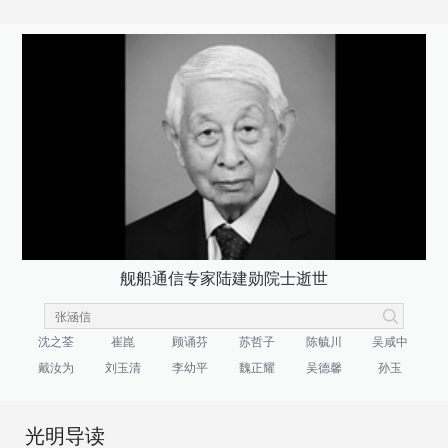
舰船通信专家陆建勋院士逝世
沈之荃
崔崑
顾诵芬
苏哲子
陈毓川
吴咸中
戴汝为
刘玉清
李幼平
魏正耀
吴德馨
孙玉
光明导读