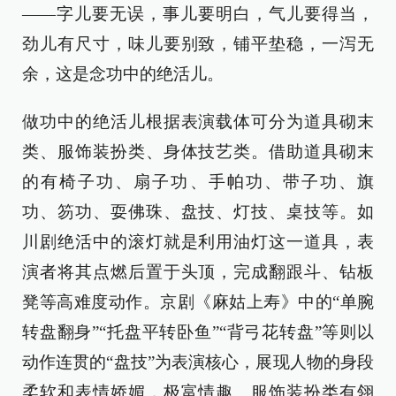
——字儿要无误，事儿要明白，气儿要得当，
劲儿有尺寸，味儿要别致，铺平垫稳，一泻无
余，这是念功中的绝活儿。
做功中的绝活儿根据表演载体可分为道具砌末
类、服饰装扮类、身体技艺类。借助道具砌末
的有椅子功、扇子功、手帕功、带子功、旗
功、笏功、耍佛珠、盘技、灯技、桌技等。如
川剧绝活中的滚灯就是利用油灯这一道具，表
演者将其点燃后置于头顶，完成翻跟斗、钻板
凳等高难度动作。京剧《麻姑上寿》中的“单腕
转盘翻身”“托盘平转卧鱼”“背弓花转盘”等则以
动作连贯的“盘技”为表演核心，展现人物的身段
柔软和表情娇媚，极富情趣。服饰装扮类有翎