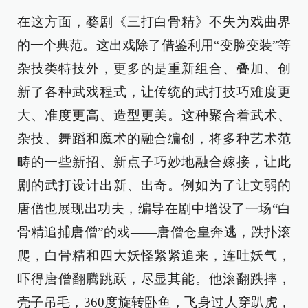
在这方面，婺剧《三打白骨精》不失为戏曲界
的一个典范。这出戏除了借鉴利用“变脸变装”等
杂技类特技外，更多的是重新组合、叠加、创
新了各种武戏程式，让传统的武打技巧难度更
大、准度更高、造型更美。这种聚合着武术、
杂技、舞蹈和魔术的融合编创，将多种艺术范
畴的一些新招、新点子巧妙地融合嫁接，让此
剧的武打设计出新、出奇。例如为了让文弱的
唐僧也展现出功夫，编导在剧中增设了一场“白
骨精追捕唐僧”的戏——唐僧仓皇奔逃，跌扑滚
爬，白骨精和四大妖怪紧紧追来，连吐妖气，
吓得唐僧翻腾跳跃，尽显其能。他滚翻跌摔，
壳子吊毛，360度旋转卧鱼，飞身过人穿趴虎，