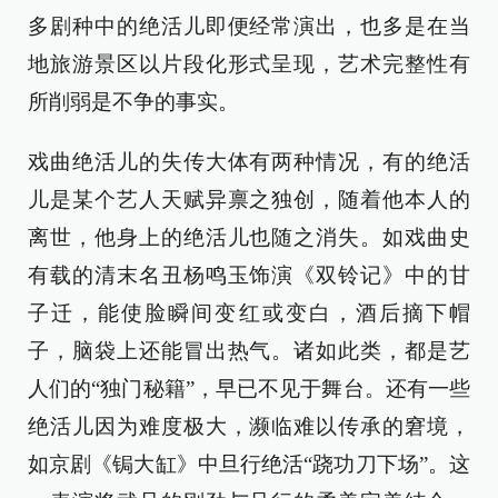
多剧种中的绝活儿即便经常演出，也多是在当
地旅游景区以片段化形式呈现，艺术完整性有
所削弱是不争的事实。
戏曲绝活儿的失传大体有两种情况，有的绝活
儿是某个艺人天赋异禀之独创，随着他本人的
离世，他身上的绝活儿也随之消失。如戏曲史
有载的清末名丑杨鸣玉饰演《双铃记》中的甘
子迁，能使脸瞬间变红或变白，酒后摘下帽
子，脑袋上还能冒出热气。诸如此类，都是艺
人们的“独门秘籍”，早已不见于舞台。还有一些
绝活儿因为难度极大，濒临难以传承的窘境，
如京剧《锔大缸》中旦行绝活“跷功刀下场”。这