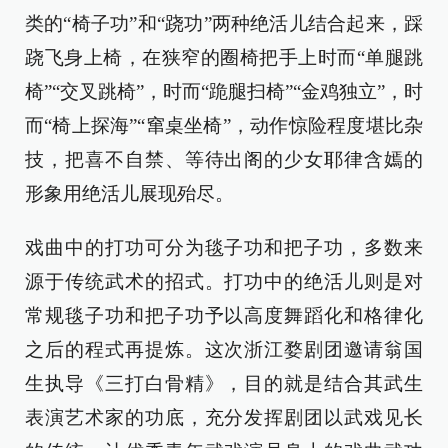
类的“椅子功”和“跷功”两种绝活儿结合起来，踩
跷飞身上椅，在狭窄的圈椅把手上时而“单腿跳
椅”“交叉跳椅”，时而“跪腿扫椅”“金鸡独立”，时
而“椅上探海”“窜桌坐椅”，动作惊险程度堪比杂
技，把喜不自禁、等待出阁的少女耶律含嫣的
形象用绝活儿展现殆尽。
戏曲中的打功可分为毯子功和把子功，多数来
源于传统武术的招式。打功中的绝活儿则是对
常规毯子功和把子功予以高度舞蹈化和格律化
之后的程式再提炼。这次浙江婺剧团邀请翁国
生执导《三打白骨精》，目的就是结合其武生
表演艺术家的功底，充分发挥剧团以武戏见长