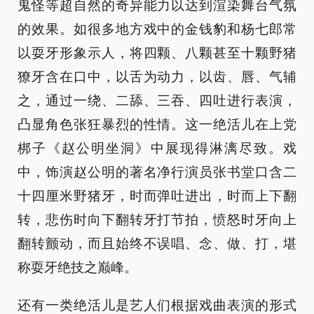
鬼怪等超自然的奇异能力以达到渲染舞台气氛
的效果。如很多地方戏中的金钱豹和杨七郎常
以耍牙形象示人，将四颗、八颗甚至十颗野猪
獠牙含在口中，以舌为动力，以齿、唇、气辅
之，通过一绕、二舔、三吞、四吐进行表演，
凸显角色张狂暴烈的性情。这一绝活儿在上党
梆子《赵公明坐洞》中展现得淋漓尽致。戏
中，饰演赵公明的著名净行演员张书堂口含二
十四厘米野猪牙，时而弹吐进出，时而上下翻
转，悲伤时向下翻转牙打节拍，愤怒时牙向上
翻转颤动，而且始终不误唱、念、做、打，堪
称耍牙绝技之巅峰。
还有一类绝活儿是艺人们根据戏曲表演的形式