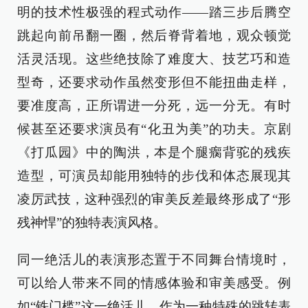
明的技术性极强的程式动作——踏三步后腾空
跳起向前吊翻一圈，然后脊背着地，观众顿觉
活灵活现。这些绝技除了难度大、技艺巧和造
型奇，还要求动作虽然变形但不能扭曲走样，
要准度高，正所谓进一分死，远一分无。有时
候甚至还要求演员有“化丑为美”的功夫。京剧
《打瓜园》中的陶洪，本是个腿瘸背驼的残疾
造型，可演员却能用独特的步伐和体态展现其
凌厉武技，这种强烈的审美反差最终形成了“形
残神悍”的独特表演风格。
同一绝活儿的表演形态置于不同舞台情境时，
可以给人带来不同的情感体验和审美感受。例
如“铁门槛”这一绝活儿，作为一种特殊的跳转表