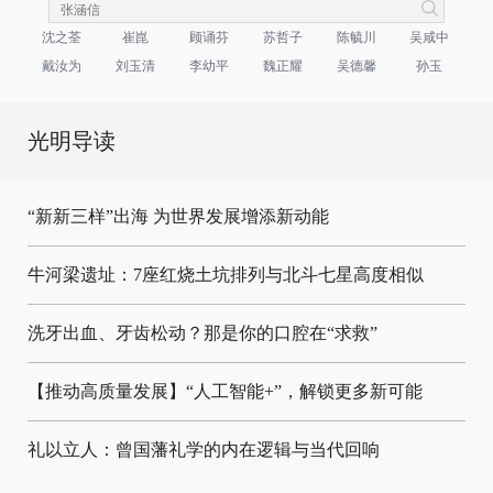
沈之荃
崔崑
顾诵芬
苏哲子
陈毓川
吴咸中
戴汝为
刘玉清
李幼平
魏正耀
吴德馨
孙玉
光明导读
“新新三样”出海 为世界发展增添新动能
牛河梁遗址：7座红烧土坑排列与北斗七星高度相似
洗牙出血、牙齿松动？那是你的口腔在“求救”
【推动高质量发展】“人工智能+”，解锁更多新可能
礼以立人：曾国藩礼学的内在逻辑与当代回响