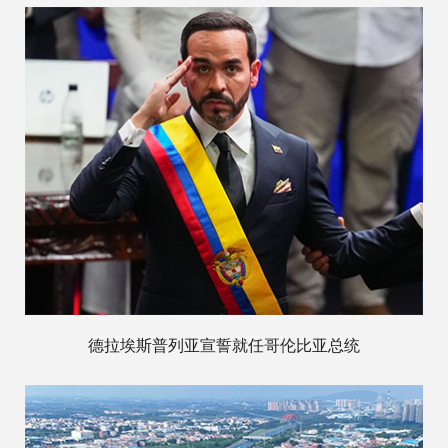
德拉埃斯普列亚宣誓就任哥伦比亚总统