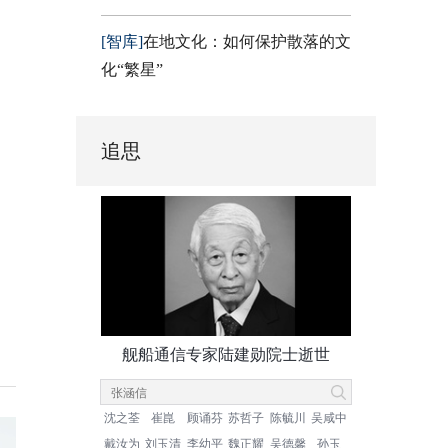
[智库]
在地文化：如何保护散落的文
化“繁星”
追思
舰船通信专家陆建勋院士逝世
沈之荃
崔崑
顾诵芬
苏哲子
陈毓川
吴咸中
戴汝为
刘玉清
李幼平
魏正耀
吴德馨
孙玉