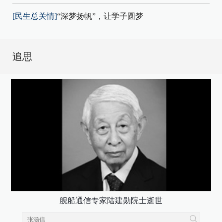
[民生总关情]
“深梦扬帆”，让学子圆梦
追思
舰船通信专家陆建勋院士逝世