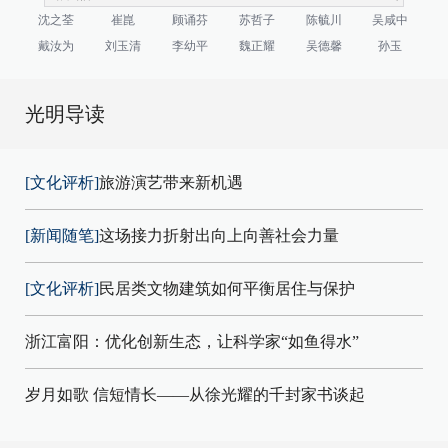
沈之荃
崔崑
顾诵芬
苏哲子
陈毓川
吴咸中
戴汝为
刘玉清
李幼平
魏正耀
吴德馨
孙玉
光明导读
[文化评析]
旅游演艺带来新机遇
[新闻随笔]
这场接力折射出向上向善社会力量
[文化评析]
民居类文物建筑如何平衡居住与保护
浙江富阳：优化创新生态，让科学家“如鱼得水”
岁月如歌 信短情长——从徐光耀的千封家书谈起