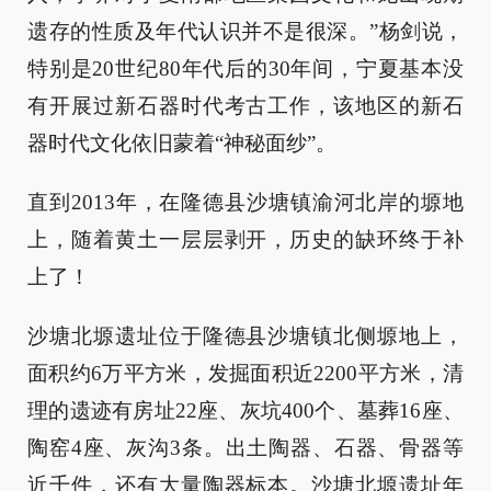
遗存的性质及年代认识并不是很深。”杨剑说，
特别是20世纪80年代后的30年间，宁夏基本没
有开展过新石器时代考古工作，该地区的新石
器时代文化依旧蒙着“神秘面纱”。
直到2013年，在隆德县沙塘镇渝河北岸的塬地
上，随着黄土一层层剥开，历史的缺环终于补
上了！
沙塘北塬遗址位于隆德县沙塘镇北侧塬地上，
面积约6万平方米，发掘面积近2200平方米，清
理的遗迹有房址22座、灰坑400个、墓葬16座、
陶窑4座、灰沟3条。出土陶器、石器、骨器等
近千件，还有大量陶器标本。沙塘北塬遗址年