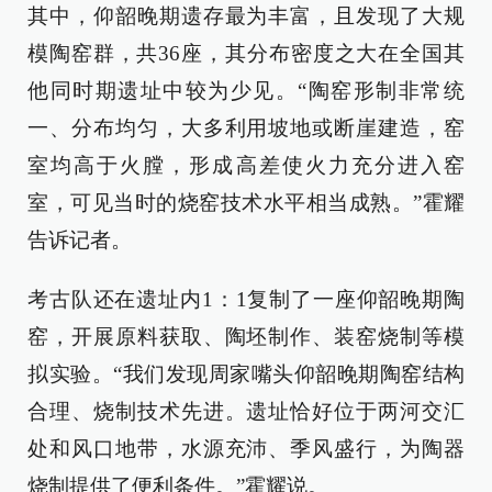
其中，仰韶晚期遗存最为丰富，且发现了大规
模陶窑群，共36座，其分布密度之大在全国其
他同时期遗址中较为少见。“陶窑形制非常统
一、分布均匀，大多利用坡地或断崖建造，窑
室均高于火膛，形成高差使火力充分进入窑
室，可见当时的烧窑技术水平相当成熟。”霍耀
告诉记者。
考古队还在遗址内1：1复制了一座仰韶晚期陶
窑，开展原料获取、陶坯制作、装窑烧制等模
拟实验。“我们发现周家嘴头仰韶晚期陶窑结构
合理、烧制技术先进。遗址恰好位于两河交汇
处和风口地带，水源充沛、季风盛行，为陶器
烧制提供了便利条件。”霍耀说。