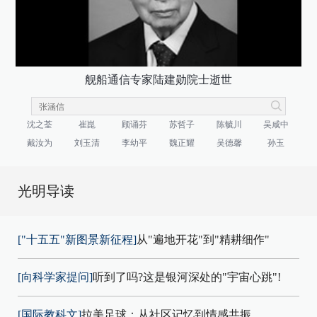
舰船通信专家陆建勋院士逝世
沈之荃
崔崑
顾诵芬
苏哲子
陈毓川
吴咸中
戴汝为
刘玉清
李幼平
魏正耀
吴德馨
孙玉
光明导读
["十五五"新图景新征程]
从"遍地开花"到"精耕细作"
[向科学家提问]
听到了吗?这是银河深处的"宇宙心跳"!
[国际教科文]
拉美足球：从社区记忆到情感共振