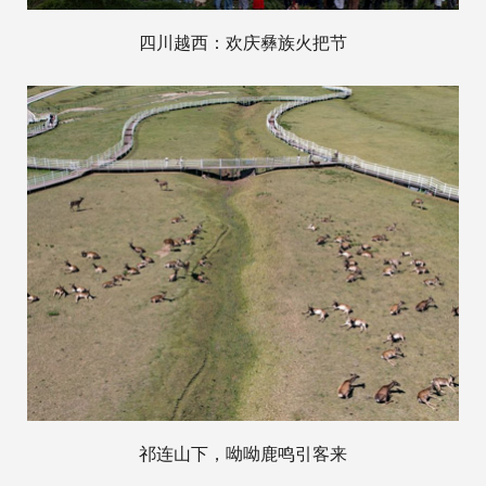
四川越西：欢庆彝族火把节
祁连山下，呦呦鹿鸣引客来