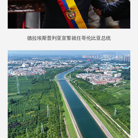
德拉埃斯普列亚宣誓就任哥伦比亚总统