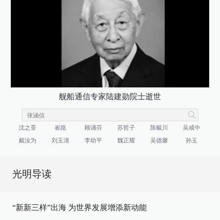
舰船通信专家陆建勋院士逝世
沈之荃
崔崑
顾诵芬
苏哲子
陈毓川
吴咸中
戴汝为
刘玉清
李幼平
魏正耀
吴德馨
孙玉
光明导读
“新新三样”出海 为世界发展增添新动能