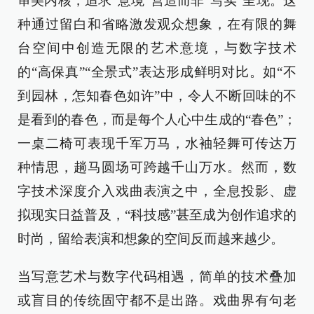
审美内核，追求“意境”营造而非“写实”呈现。这
种通过留白和省略激发观众想象，在有限的舞
台空间中创造无限的艺术意境，与数字技术
的“高保真”“全景式”表达形成鲜明对比。如“不
到园林，怎知春色如许”中，令人不断回味的不
是看到的春色，而是每个人心中生成的“春色”；
一桌二椅可表现千军万马，水袖轻舞可传达万
种情思，趟马圆场可跨越千山万水。然而，数
字技术深度介入戏曲表演之中，全息投影、虚
拟现实日益普及，“科技感”甚至成为创作追求的
时尚，留给表演和想象的空间反而越来越少。
当写意艺术与数字代码相遇，简单的技术叠加
或盲目的传统固守都不是出路。戏曲界有句老