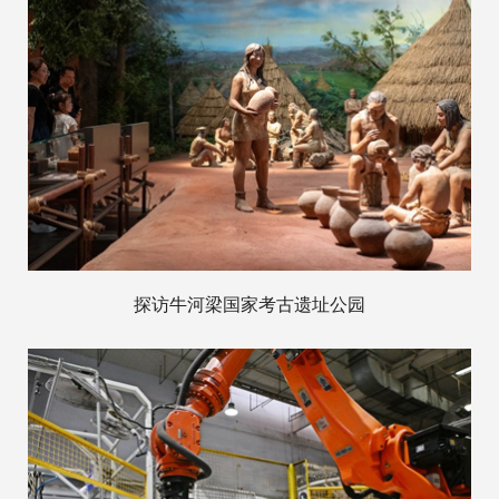
探访牛河梁国家考古遗址公园