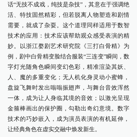
话“无技不成戏，纯技是杂技”，其意在于强调绝
活、特技固然精彩，但若脱离人物塑造和剧情
需要，就成了杂耍。这个道理同样适用于数智
技术的应用：技术应该帮助观众感受表演的精
妙。以浙江婺剧艺术研究院《三打白骨精》为
例，剧中白骨精变脸结合服装“三连变”瞬间，数
字灯光随角色瞬间变幻色彩，精准渲染其妖、
人、魔的多重变化；无人机化身灵动小蜜蜂，
盘旋飞舞时发出嗡嗡振翅声，与舞台音效浑然
一体，成为让人身临其境的音效；以激光呈现
金箍棒画出的保护圈，勾勒出奇幻意境。数字
技术的巧妙嵌入，成为演员表演的有机延伸，
让经典角色在虚实交融中焕发新生。