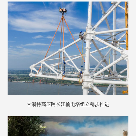
甘浙特高压跨长江输电塔组立稳步推进