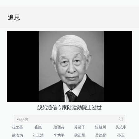
追思
舰船通信专家陆建勋院士逝世
沈之荃
崔崑
顾诵芬
苏哲子
陈毓川
吴咸中
戴汝为
刘玉清
李幼平
魏正耀
吴德馨
孙玉