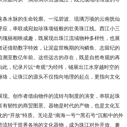
条水脉的生命轮廓。一泓碧波、琉璃万顷的云南抚仙
呼应，串联成宛如珍珠项链般的壮美珠江线。西江小三
的瑰丽相映成趣，既展现出珠江流域物种多样性，也展
者还借助数字特效，让泥盆世晚期的沟鳞鱼、志留纪的
追溯至数亿年前。这些远古的存在，既是自然奇观的再
由此，纪录片以“奇观”为经纬，铺展出江水穿越时空的
脉络，让珠江的源头不仅指向地理的起点，更指向文化
现。创作者借由物件的流转与制度的演变，串联起珠
富有韧性的商贸图景。器物是时代的产物，也是文化互
的“开放”特质。无论是“南海一号”“黑石号”沉船中的外
些流转于世界各地的文化器物，成为珠江对外开放、兼