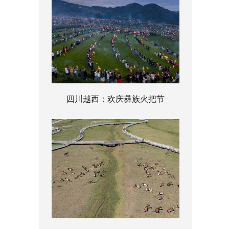
四川越西：欢庆彝族火把节