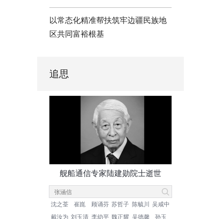
以常态化精准帮扶筑牢边疆民族地
区共同富裕根基
追思
舰船通信专家陆建勋院士逝世
沈之荃
崔崑
顾诵芬
苏哲子
陈毓川
吴咸中
戴汝为
刘玉清
李幼平
魏正耀
吴德馨
孙玉