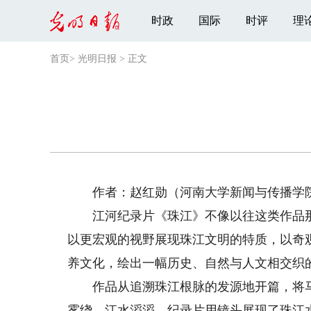
时政
国际
时评
理
首页
>
光明日报
>
正文
作者：赵红勋（河南大学新闻与传播学院
江河纪录片《珠江》不像以往这类作品那样
以更宏观的视野展现珠江文明的特质，以奇
养文化，绘出一幅历史、自然与人文相交织
作品从追溯珠江根脉的发源地开篇，将马
雾绕、江水滔滔，纪录片用镜头展现了珠江