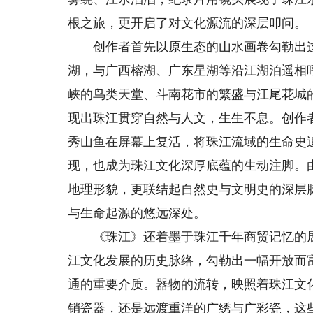
根之旅，更开启了对文化源流的深层叩问。
创作者首先以原生态的山水画卷勾勒出这
湖，与广西榕湖、广东星湖等沿江湖泊遥相
峡的鸟类天堂、斗南花市的繁盛与江尾花城
现出珠江贯穿自然与人文，生生不息。创作
秀山鱼在屏幕上复活，将珠江流域的生命史
现，也成为珠江文化深厚底蕴的生动注脚。
地理形貌，更联结起自然史与文明史的深层
与生命起源的悠远深处。
《珠江》还着墨于珠江千年商贸记忆的展
江文化发展的历史脉络，勾勒出一幅开放而
通的重要介质。器物的流转，映照着珠江文化
销瓷器，还是远渡重洋的广绣与广彩瓷，这