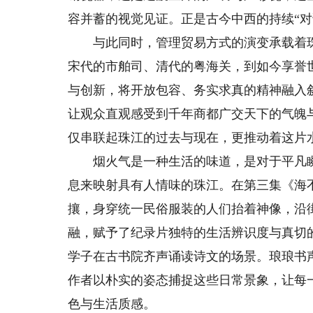
容并蓄的视觉见证。正是古今中西的持续“对
与此同时，管理贸易方式的演变承载着珠江
宋代的市舶司、清代的粤海关，到如今享誉
与创新，将开放包容、务实求真的精神融入
让观众直观感受到千年商都广交天下的气魄
仅串联起珠江的过去与现在，更推动着这片
烟火气是一种生活的味道，是对于平凡瞬
息来映射具有人情味的珠江。在第三集《海
攘，身穿统一民俗服装的人们抬着神像，沿
融，赋予了纪录片独特的生活辨识度与真切
学子在古书院齐声诵读诗文的场景。琅琅书
作者以朴实的姿态捕捉这些日常景象，让每
色与生活质感。