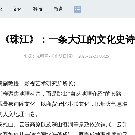
论
文化
科技
教育
《珠江》：一条大江的文化史诗
来源：
光明网-《光明日报》
2025-12-31 03:25
副教授、影视艺术研究所所长）
聚焦地理科普，而是跳出“自然地理介绍”的套路，
观景象铺陈文化，以商贸记忆串联文化，以烟火气息滋
的人文地理画卷。
雄山、云贵高原以及深山溶洞等景致依次铺展。云升
水系如何从一滴溶洞水浩荡成江，既完成地理维度的寻