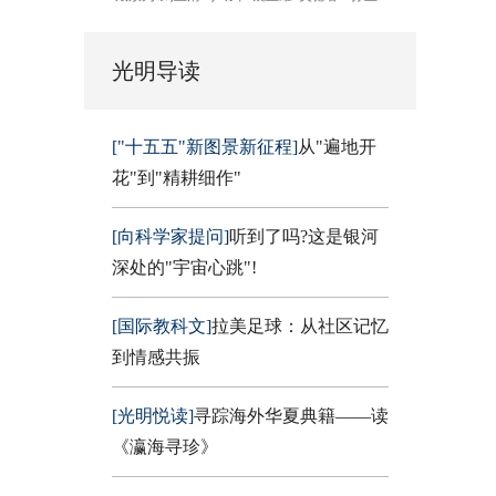
光明导读
["十五五"新图景新征程]
从"遍地开
花"到"精耕细作"
[向科学家提问]
听到了吗?这是银河
深处的"宇宙心跳"!
[国际教科文]
拉美足球：从社区记忆
到情感共振
[光明悦读]
寻踪海外华夏典籍——读
《瀛海寻珍》