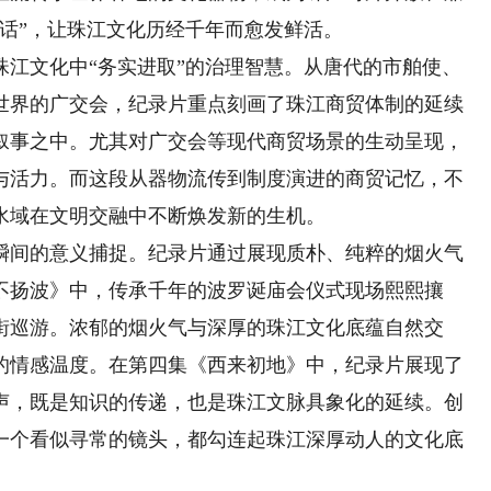
话”，让珠江文化历经千年而愈发鲜活。
文化中“务实进取”的治理智慧。从唐代的市舶使、
世界的广交会，纪录片重点刻画了珠江商贸体制的延续
叙事之中。尤其对广交会等现代商贸场景的生动呈现，
与活力。而这段从器物流传到制度演进的商贸记忆，不
水域在文明交融中不断焕发新的生机。
间的意义捕捉。纪录片通过展现质朴、纯粹的烟火气
不扬波》中，传承千年的波罗诞庙会仪式现场熙熙攘
街巡游。浓郁的烟火气与深厚的珠江文化底蕴自然交
的情感温度。在第四集《西来初地》中，纪录片展现了
声，既是知识的传递，也是珠江文脉具象化的延续。创
一个看似寻常的镜头，都勾连起珠江深厚动人的文化底