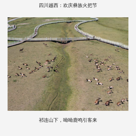
四川越西：欢庆彝族火把节
祁连山下，呦呦鹿鸣引客来