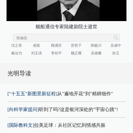
舰船通信专家陆建勋院士逝世
沈之荃
崔崑
顾诵芬
苏哲子
陈毓川
吴咸中
戴汝为
刘玉清
李幼平
魏正耀
吴德馨
孙玉
光明导读
["十五五"新图景新征程]
从"遍地开花"到"精耕细作"
[向科学家提问]
听到了吗?这是银河深处的"宇宙心跳"!
[国际教科文]
拉美足球：从社区记忆到情感共振