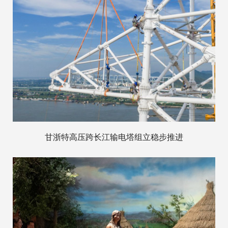
甘浙特高压跨长江输电塔组立稳步推进