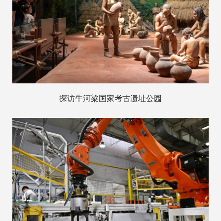
探访牛河梁国家考古遗址公园