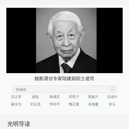
舰船通信专家陆建勋院士逝世
沈之荃
崔崑
顾诵芬
苏哲子
陈毓川
吴咸中
戴汝为
刘玉清
李幼平
魏正耀
吴德馨
孙玉
光明导读