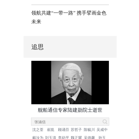
领航共建“一带一路” 携手擘画金色
未来
追思
舰船通信专家陆建勋院士逝世
沈之荃
崔崑
顾诵芬
苏哲子
陈毓川
吴咸中
戴汝为
刘玉清
李幼平
魏正耀
吴德馨
孙玉