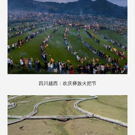
四川越西：欢庆彝族火把节