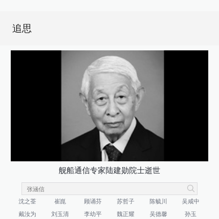
追思
舰船通信专家陆建勋院士逝世
沈之荃
崔崑
顾诵芬
苏哲子
陈毓川
吴咸中
戴汝为
刘玉清
李幼平
魏正耀
吴德馨
孙玉