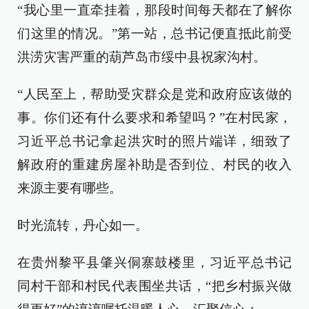
“我心里一直牵挂着，那段时间每天都在了解你
们这里的情况。”第一站，总书记便直抵此前受
洪涝灾害严重的葫芦岛市绥中县祝家沟村。
“人民至上，帮助受灾群众是党和政府应该做的
事。你们还有什么要求和希望吗？”在村民家，
习近平总书记拿起洪灾时的照片端详，细致了
解政府的重建房屋补助是否到位、村民的收入
来源主要有哪些。
时光流转，丹心如一。
在贵州黎平县肇兴侗寨鼓楼里，习近平总书记
同村干部和村民代表围坐共话，“把乡村振兴做