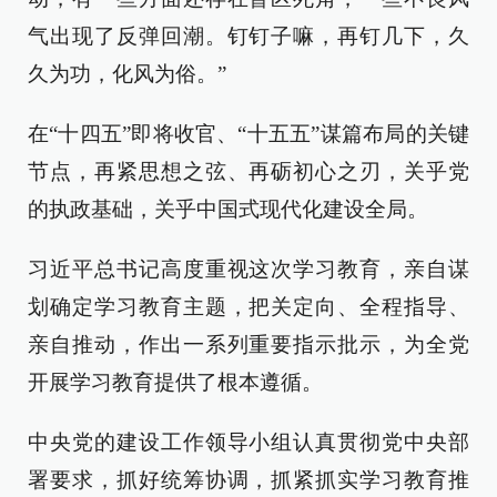
气出现了反弹回潮。钉钉子嘛，再钉几下，久
久为功，化风为俗。”
在“十四五”即将收官、“十五五”谋篇布局的关键
节点，再紧思想之弦、再砺初心之刃，关乎党
的执政基础，关乎中国式现代化建设全局。
习近平总书记高度重视这次学习教育，亲自谋
划确定学习教育主题，把关定向、全程指导、
亲自推动，作出一系列重要指示批示，为全党
开展学习教育提供了根本遵循。
中央党的建设工作领导小组认真贯彻党中央部
署要求，抓好统筹协调，抓紧抓实学习教育推