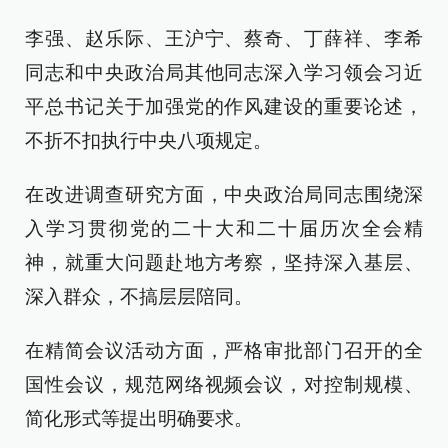
李强、赵乐际、王沪宁、蔡奇、丁薛祥、李希
同志和中央政治局其他同志深入学习领会习近
平总书记关于加强党的作风建设的重要论述，
不折不扣执行中央八项规定。
在改进调查研究方面，中央政治局同志围绕深
入学习贯彻党的二十大和二十届历次全会精
神，就重大问题赴地方考察，坚持深入基层、
深入群众，不搞层层陪同。
在精简会议活动方面，严格审批部门召开的全
国性会议，规范网络视频会议，对控制规模、
简化形式等提出明确要求。