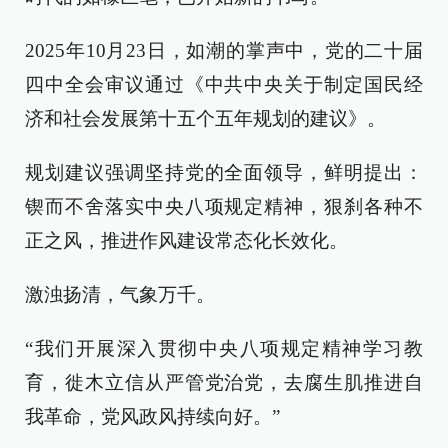
2025年10月23日，如潮的掌声中，党的二十届
四中全会审议通过《中共中央关于制定国民经
济和社会发展第十五个五年规划的建议》。
规划建议强调坚持党的全面领导，鲜明提出：
锲而不舍落实中央八项规定精神，狠刹各种不
正之风，推进作风建设常态化长效化。
激浊扬清，气象万千。
“我们开展深入贯彻中央八项规定精神学习教
育，徙木立信从严管党治党，去腐生肌推进自
我革命，党风政风持续向好。”