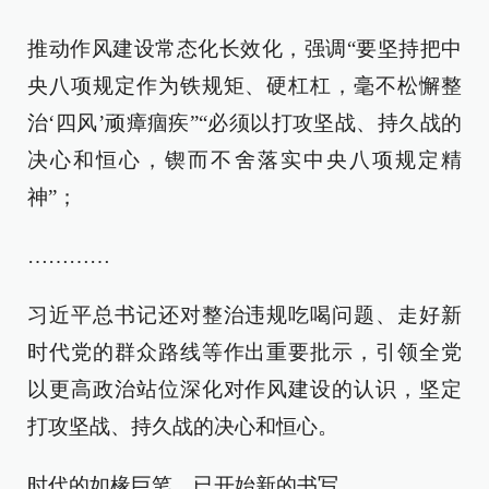
推动作风建设常态化长效化，强调“要坚持把中
央八项规定作为铁规矩、硬杠杠，毫不松懈整
治‘四风’顽瘴痼疾”“必须以打攻坚战、持久战的
决心和恒心，锲而不舍落实中央八项规定精
神”；
…………
习近平总书记还对整治违规吃喝问题、走好新
时代党的群众路线等作出重要批示，引领全党
以更高政治站位深化对作风建设的认识，坚定
打攻坚战、持久战的决心和恒心。
时代的如椽巨笔，已开始新的书写。