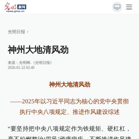
光明日报
>
神州大地清风劲
来源：
光明网-《光明日报》
2026-01-22 02:40
神州大地清风劲
——2025年以习近平同志为核心的党中央贯彻
执行中央八项规定、推进作风建设综述
“要坚持把中央八项规定作为铁规矩、硬杠杠，