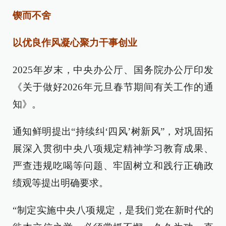
锲而不舍
以优良作风凝心聚力干事创业
2025年岁末，中央办公厅、国务院办公厅印发
《关于做好2026年元旦春节期间有关工作的通
知》。
通知鲜明提出“持续纠‘四风’树新风”，对巩固拓
展深入贯彻中央八项规定精神学习教育成果、
严查违规吃喝等问题、牢固树立和践行正确政
绩观等提出明确要求。
“制定实施中央八项规定，是我们党在新时代的