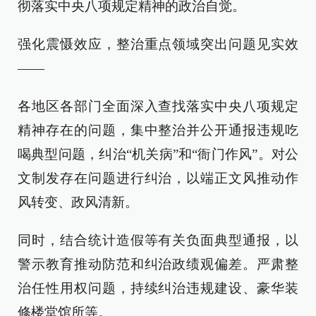
彻落实中央八项规定精神的政治自觉。
强化震慑效应，整治重点领域突出问题见实效
——
各地区各部门全面深入查找落实中央八项规定
精神存在的问题，集中整治并公开通报违规吃
喝典型问题，纠治“机关病”和“衙门作风”。对公
文制发存在问题进行纠治，以端正文风推动作
风转变、政风清新。
同时，结合统计造假等有关负面典型通报，以
警示教育推动防范和纠治政绩观偏差。严肃整
治任性用权问题，持续纠治违规建设、豪华装
修楼堂馆所等。