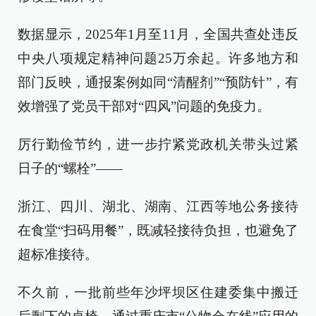
数据显示，2025年1月至11月，全国共查处违反
中央八项规定精神问题25万余起。许多地方和
部门反映，通报案例如同“清醒剂”“预防针”，有
效增强了党员干部对“四风”问题的免疫力。
厉行勤俭节约，进一步拧紧党政机关带头过紧
日子的“螺栓”——
浙江、四川、湖北、湖南、江西等地公务接待
在食堂“扫码用餐”，既减轻接待负担，也避免了
超标准接待。
不久前，一批前些年沙坪坝区住建委集中搬迁