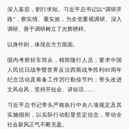
深入基层，躬行求知。习近平总书记以“调研开
路”，察实情、重实效，为全党重视调研、深入
调研、善于调研树立了光辉榜样。
以身作则，体现在方方面面。
国内考察轻车简从，精简随行人员；要求中国
人民抗日战争暨世界反法西斯战争胜利80周年
纪念活动及筹备工作厉行勤俭节约；带头改进
文风会风，坚持开短会、讲短话……
习近平总书记带头严格执行中央八项规定及其
实施细则，以实际行动彰显坚定信念，带动全
社会新风正气不断充盈。