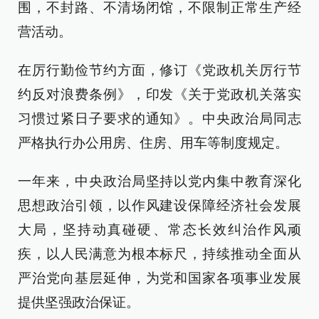
围，不封路、不清场闭馆，不限制正常生产经
营活动。
在厉行勤俭节约方面，修订《党政机关厉行节
约反对浪费条例》，印发《关于党政机关落实
习惯过紧日子要求的通知》。中央政治局同志
严格执行办公用房、住房、用车等制度规定。
一年来，中央政治局坚持以党内集中教育深化
思想政治引领，以作风建设保障经济社会发展
大局，坚持动真碰硬、常态长效纠治作风顽
疾，以人民满意为根本标尺，持续推动全面从
严治党向基层延伸，为党和国家各项事业发展
提供坚强政治保证。