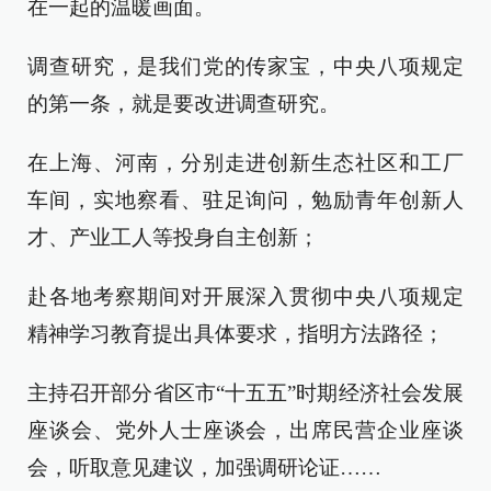
在一起的温暖画面。
调查研究，是我们党的传家宝，中央八项规定
的第一条，就是要改进调查研究。
在上海、河南，分别走进创新生态社区和工厂
车间，实地察看、驻足询问，勉励青年创新人
才、产业工人等投身自主创新；
赴各地考察期间对开展深入贯彻中央八项规定
精神学习教育提出具体要求，指明方法路径；
主持召开部分省区市“十五五”时期经济社会发展
座谈会、党外人士座谈会，出席民营企业座谈
会，听取意见建议，加强调研论证……