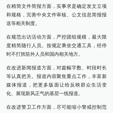
在精简文件简报方面，实事求是确定发文立项
和规格，完善中央文件审核、公文信息简报报
送等相关制度。
在规范出访活动方面，严控团组规模，最大限
度精简随行人员。按规定乘坐交通工具，经停
时不打扰驻外人员和国内相关地方。
在改进新闻报道方面，对篇幅字数、时段时长
等认真把关。报道内容聚焦重点工作，丰富新
媒体报道，把更多版面让给反映群众生活变
化、展现新风正气的基层一线报道。
在改进警卫工作方面，尽可能缩小警戒控制范