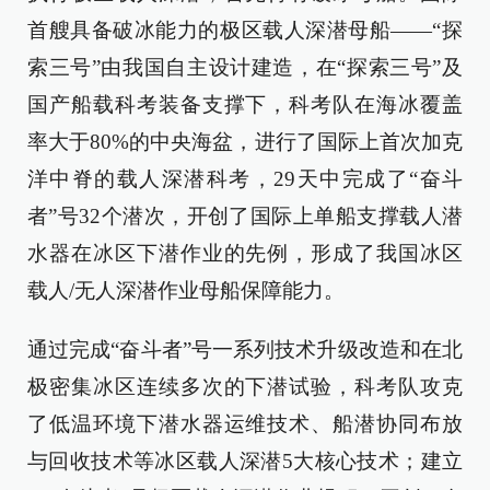
首艘具备破冰能力的极区载人深潜母船——“探
索三号”由我国自主设计建造，在“探索三号”及
国产船载科考装备支撑下，科考队在海冰覆盖
率大于80%的中央海盆，进行了国际上首次加克
洋中脊的载人深潜科考，29天中完成了“奋斗
者”号32个潜次，开创了国际上单船支撑载人潜
水器在冰区下潜作业的先例，形成了我国冰区
载人/无人深潜作业母船保障能力。
通过完成“奋斗者”号一系列技术升级改造和在北
极密集冰区连续多次的下潜试验，科考队攻克
了低温环境下潜水器运维技术、船潜协同布放
与回收技术等冰区载人深潜5大核心技术；建立