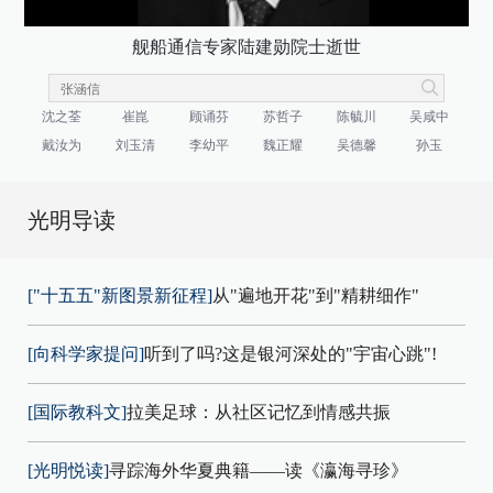
舰船通信专家陆建勋院士逝世
沈之荃
崔崑
顾诵芬
苏哲子
陈毓川
吴咸中
戴汝为
刘玉清
李幼平
魏正耀
吴德馨
孙玉
光明导读
["十五五"新图景新征程]
从"遍地开花"到"精耕细作"
[向科学家提问]
听到了吗?这是银河深处的"宇宙心跳"!
[国际教科文]
拉美足球：从社区记忆到情感共振
[光明悦读]
寻踪海外华夏典籍——读《瀛海寻珍》