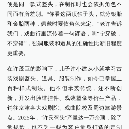
便是同一款式盔头，在制作时也会依据角色不
同而有所差别。“你看这两顶独子头，就分银胎
和金胎两种，佩戴时要依角色来定。”老许告诉
我们，戏曲行里流传着一句谚语，叫“宁穿破，
不穿错”，强调服装和道具的准确性比新旧程度
更重要。
在许茂臣的影响下，儿子许小建从小就学习古
装戏剧盔头、道具、服装制作，如今已掌握上
百种样式制法。他不但承袭传统，还不断创
新，开发出脸谱挂件、戏装塑像等衍生产品，
销往京津各大戏剧院、戏曲院校及周边旅游景
点。2025年，“许氏盔头”产量达一万余顶，除了
常规款，也不乏一些为客户量身打造的定制