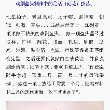
戏剧盔头制作中的足活（刻花）技艺。
七星额子、老旦凤冠、太子帽、财神帽、朝
冠、帅盔、齐头……成品展示架上，陈列着一
顶顶做工精美的戏剧盔头。“做一顶盔头需经过
取样、打样、雕花、掐丝、扎边、刷胶、沥
粉、油漆、贴金箔、点翠、串珠等多道工序组
合定型，之后还要反复贴白金或黄金，并多次
刷涂清漆，细算下来，要40多道工序。”许茂臣
随手拿起一顶重二斤、高一尺二寸的凤冠举
例，“做这一顶，熟练工需要半个月，随着材料
和工具的迭代更新，效率就更高了”。