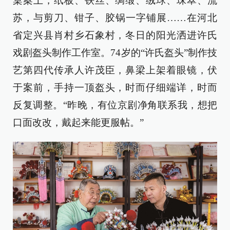
桌案上，纸板、铁丝、绸缎、绒球、珠翠、流
苏，与剪刀、钳子、胶锅一字铺展……在河北
省定兴县肖村乡石象村，冬日的阳光洒进许氏
戏剧盔头制作工作室。74岁的“许氏盔头”制作技
艺第四代传承人许茂臣，鼻梁上架着眼镜，伏
于案前，手持一顶盔头，时而仔细端详，时而
反复调整。“昨晚，有位京剧净角联系我，想把
口面改改，戴起来能更服帖。”