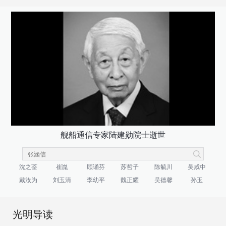
舰船通信专家陆建勋院士逝世
沈之荃
崔崑
顾诵芬
苏哲子
陈毓川
吴咸中
戴汝为
刘玉清
李幼平
魏正耀
吴德馨
孙玉
光明导读