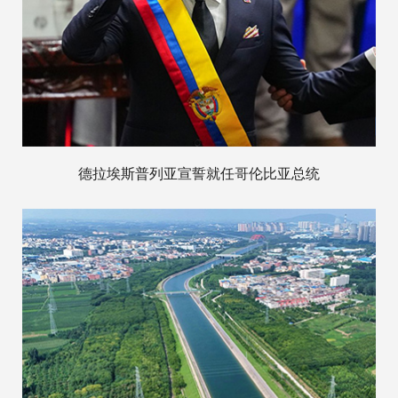
德拉埃斯普列亚宣誓就任哥伦比亚总统