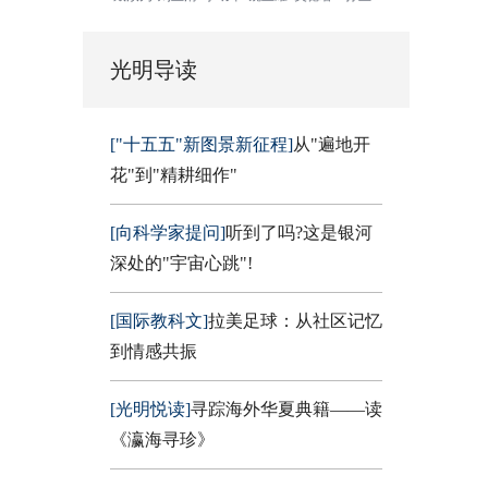
光明导读
["十五五"新图景新征程]
从"遍地开
花"到"精耕细作"
[向科学家提问]
听到了吗?这是银河
深处的"宇宙心跳"!
[国际教科文]
拉美足球：从社区记忆
到情感共振
[光明悦读]
寻踪海外华夏典籍——读
《瀛海寻珍》