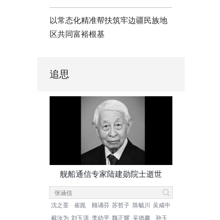
以常态化精准帮扶筑牢边疆民族地
区共同富裕根基
追思
舰船通信专家陆建勋院士逝世
沈之荃
崔崑
顾诵芬
苏哲子
陈毓川
吴咸中
戴汝为
刘玉清
李幼平
魏正耀
吴德馨
孙玉