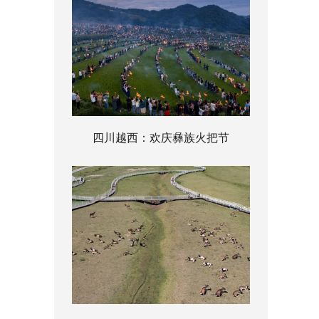
四川越西：欢庆彝族火把节