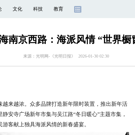
论
文化
科技
教育
海南京西路：海派风情 “世界橱
来源：
光明网-《光明日报》
2026-01-30 02:30
越来越浓。众多品牌打造新年限时装置，推出新年活
里静安寺广场新年市集与吴江路“冬日暖心”主题市集，
民游客献上独具海派风情的新春盛宴。