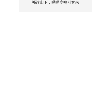
祁连山下，呦呦鹿鸣引客来