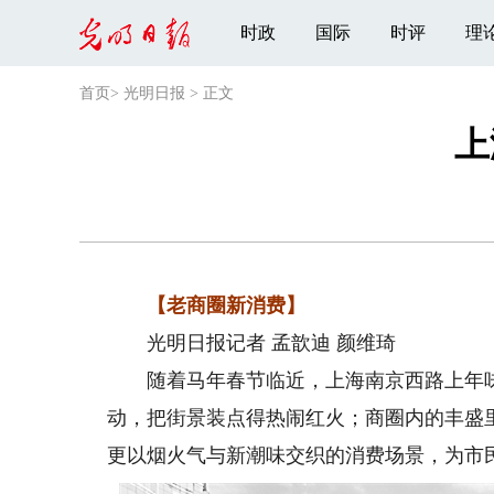
时政
国际
时评
理
首页
>
光明日报
>
正文
上
【老商圈新消费】
光明日报记者 孟歆迪 颜维琦
随着马年春节临近，上海南京西路上年味
动，把街景装点得热闹红火；商圈内的丰盛
更以烟火气与新潮味交织的消费场景，为市