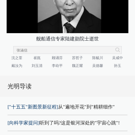
舰船通信专家陆建勋院士逝世
沈之荃
崔崑
顾诵芬
苏哲子
陈毓川
吴咸中
戴汝为
刘玉清
李幼平
魏正耀
吴德馨
孙玉
光明导读
["十五五"新图景新征程]
从"遍地开花"到"精耕细作"
[向科学家提问]
听到了吗?这是银河深处的"宇宙心跳"!