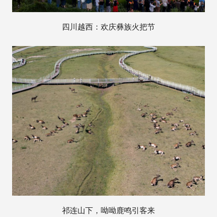
四川越西：欢庆彝族火把节
祁连山下，呦呦鹿鸣引客来