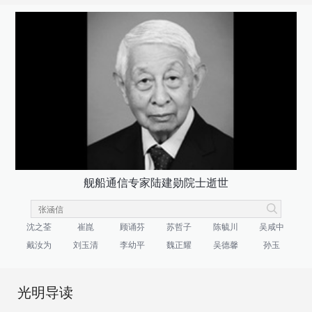
舰船通信专家陆建勋院士逝世
沈之荃
崔崑
顾诵芬
苏哲子
陈毓川
吴咸中
戴汝为
刘玉清
李幼平
魏正耀
吴德馨
孙玉
光明导读