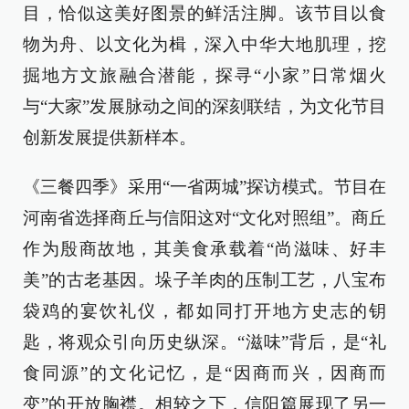
目，恰似这美好图景的鲜活注脚。该节目以食
物为舟、以文化为楫，深入中华大地肌理，挖
掘地方文旅融合潜能，探寻“小家”日常烟火
与“大家”发展脉动之间的深刻联结，为文化节目
创新发展提供新样本。
《三餐四季》采用“一省两城”探访模式。节目在
河南省选择商丘与信阳这对“文化对照组”。商丘
作为殷商故地，其美食承载着“尚滋味、好丰
美”的古老基因。垛子羊肉的压制工艺，八宝布
袋鸡的宴饮礼仪，都如同打开地方史志的钥
匙，将观众引向历史纵深。“滋味”背后，是“礼
食同源”的文化记忆，是“因商而兴，因商而
变”的开放胸襟。相较之下，信阳篇展现了另一