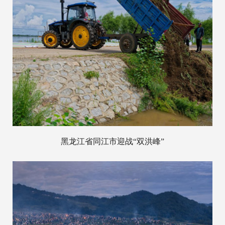
黑龙江省同江市迎战“双洪峰”