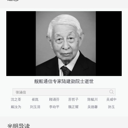
舰船通信专家陆建勋院士逝世
沈之荃
崔崑
顾诵芬
苏哲子
陈毓川
吴咸中
戴汝为
刘玉清
李幼平
魏正耀
吴德馨
孙玉
光明导读