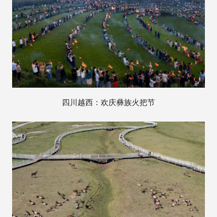
四川越西：欢庆彝族火把节