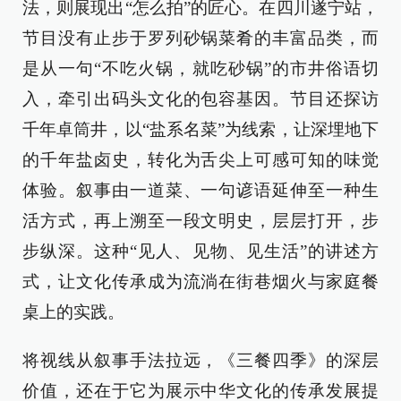
法，则展现出“怎么拍”的匠心。在四川遂宁站，
节目没有止步于罗列砂锅菜肴的丰富品类，而
是从一句“不吃火锅，就吃砂锅”的市井俗语切
入，牵引出码头文化的包容基因。节目还探访
千年卓筒井，以“盐系名菜”为线索，让深埋地下
的千年盐卤史，转化为舌尖上可感可知的味觉
体验。叙事由一道菜、一句谚语延伸至一种生
活方式，再上溯至一段文明史，层层打开，步
步纵深。这种“见人、见物、见生活”的讲述方
式，让文化传承成为流淌在街巷烟火与家庭餐
桌上的实践。
将视线从叙事手法拉远，《三餐四季》的深层
价值，还在于它为展示中华文化的传承发展提