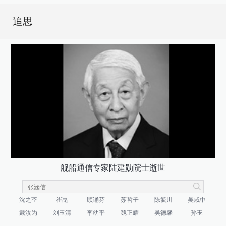
追思
舰船通信专家陆建勋院士逝世
沈之荃
崔崑
顾诵芬
苏哲子
陈毓川
吴咸中
戴汝为
刘玉清
李幼平
魏正耀
吴德馨
孙玉