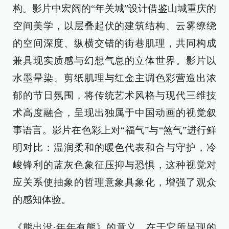
构。影片中宏阔的“年关城”设计借鉴山城重庆的
空间美学，以层叠起伏的建筑结构、云雾缭绕
的空间深度、纵横交错的街巷肌理，共同构成
兼具现实质感与幻想气息的立体世界。影片以
水墨晕染、剪纸肌理与红金主调色彩营造出浓
郁的节日氛围，将传统艺术风格与现代三维技
术高度融合，呈现出独属于中国动画的视觉叙
事语言。影片在色彩上对“福气”与“煞气”进行鲜
明对比：温润柔和的暖色代表和合与守护，冷
峻锋利的蓝灰色象征压抑与恐惧，这种视觉对
应关系使抽象的哲理意象具象化，增强了观众
的感知体验。
《熊出没·年年有熊》的意义，在于它所呈现的