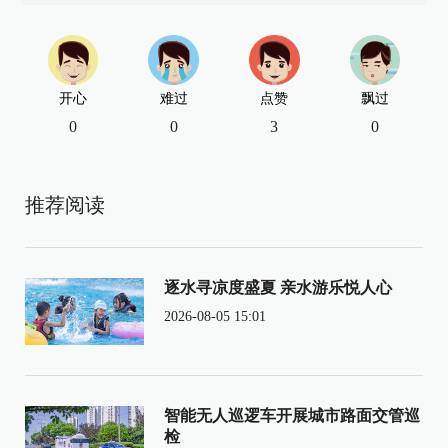
开心
难过
点赞
飘过
0
0
3
0
推荐阅读
逐水寻凉度盛夏 亲水游乐悦人心
2026-08-05 15:01
智能无人巡逻车开展城市路面交管巡
检