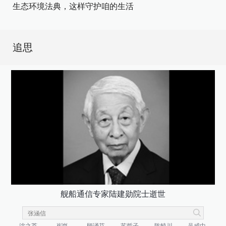
生态环境法典，这样守护咱的生活
追思
舰船通信专家陆建勋院士逝世
沈之荃
崔崑
顾诵芬
苏哲子
陈毓川
吴咸中