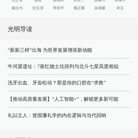
戴汝为
刘玉清
李幼平
魏正耀
吴德馨
孙玉
光明导读
“新新三样”出海 为世界发展增添新动能
牛河梁遗址：7座红烧土坑排列与北斗七星高度相似
洗牙出血、牙齿松动？那是你的口腔在“求救”
【推动高质量发展】“人工智能+”，解锁更多新可能
礼以立人：曾国藩礼学的内在逻辑与当代回响