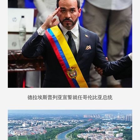
德拉埃斯普列亚宣誓就任哥伦比亚总统