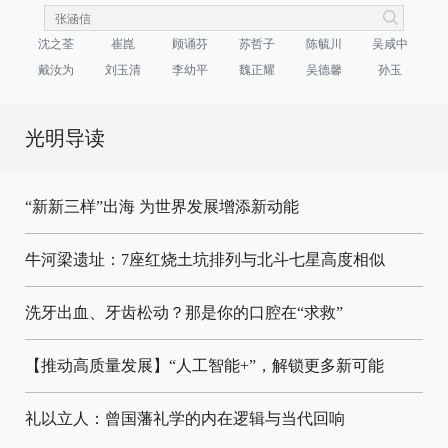
沈之荃
崔崑
顾诵芬
苏哲子
陈毓川
吴咸中
戴汝为
刘玉清
李幼平
魏正耀
吴德馨
孙玉
光明导读
“新新三样”出海 为世界发展增添新动能
牛河梁遗址：7座红烧土坑排列与北斗七星高度相似
洗牙出血、牙齿松动？那是你的口腔在“求救”
【推动高质量发展】“人工智能+”，解锁更多新可能
礼以立人：曾国藩礼学的内在逻辑与当代回响