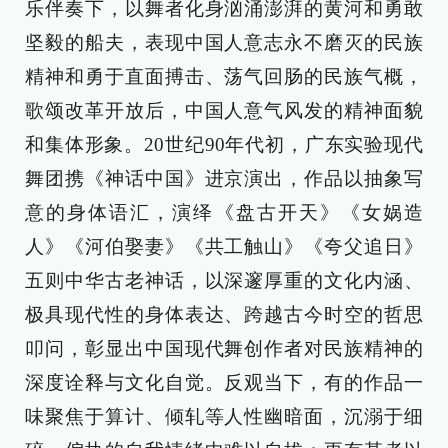
乐伴奏下，以舞者化身汹涌澎湃的黄河和勇敢
坚毅的船夫，表现中国人意志永不磨灭的民族
精神和勇于直面搏击、荡气回肠的民族气概，
歌颂改革开放后，中国人意气风发的精神面貌
和集体形象。20世纪90年代初，广东实验现代
舞团携《神话中国》进京演出，作品以抽象写
意的身体语汇，演绎《盘古开天》《女娲造
人》《河伯娶妻》《共工触山》《夸父追日》
五则中华古老神话，以深邃厚重的文化内涵、
极具现代性的身体表达、跨越古今时空的哲思
叩问，彰显出中国现代舞创作者对民族精神的
深度诠释与文化自觉。反观当下，有的作品一
味聚焦于算计、倾轧等人性幽暗面，沉溺于细