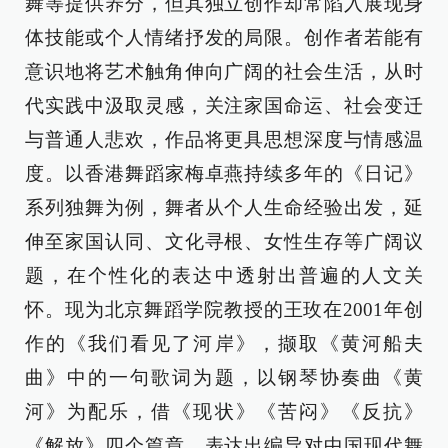
舞等提供养分，但其独立创作却常陷入展现身
体技能或个人情绪抒发的局限。创作者若能有
意识地将艺术触角伸向广阔的社会生活，从时
代实践中汲取灵感，关注家国命运、社会变迁
与普通人悲欢，作品将更具思想深度与情感温
度。以香港舞蹈家梅卓燕持续多年的《日记》
系列独舞为例，舞者从个人生命经验出发，延
伸至家国认同、文化寻根、女性生存等广阔议
题，在个性化的表达中透射出普遍的人文关
怀。现为北京舞蹈学院教授的王玫在2001年创
作的《我们看见了河岸》，撷取《黄河船夫
曲》中的一句歌词为题，以钢琴协奏曲《黄
河》为配乐，借《现状》《苦闷》《反抗》
《解放》四个篇章，表达出编导对中国现代舞