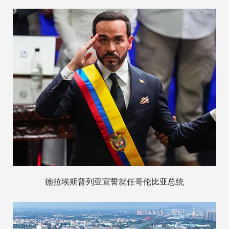
德拉埃斯普列亚宣誓就任哥伦比亚总统