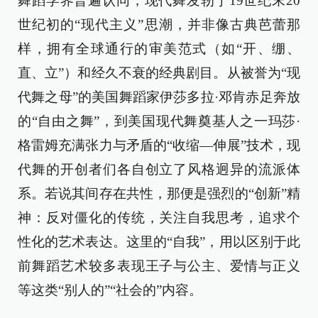
舞蹈学界普遍认同，现代舞发轫于19世纪末20
世纪初的“现代主义”思潮，并非像古典芭蕾那
样，拥有全球通行的审美范式（如“开、绷、
直、立”）和经久不衰的经典剧目。从被誉为“现
代舞之母”的美国舞蹈家伊莎多拉·邓肯赤足奔放
的“自由之舞”，到美国现代舞奠基人之一玛莎·
格雷姆充满张力与矛盾的“收缩—伸展”技术，现
代舞的开创者们各自创立了风格迥异的流派体
系。若说其间存在共性，那便是强烈的“创新”精
神：反对僵化的传统，关注自我思考，追求个
性化的艺术表达。这里的“自我”，用以区别于此
前舞蹈艺术较多表现王子与公主、爱情与正义
等这类“别人的”“社会的”内容。