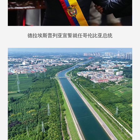
德拉埃斯普列亚宣誓就任哥伦比亚总统