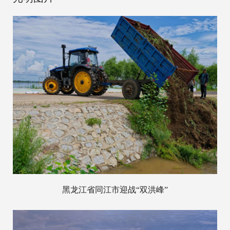
黑龙江省同江市迎战“双洪峰”