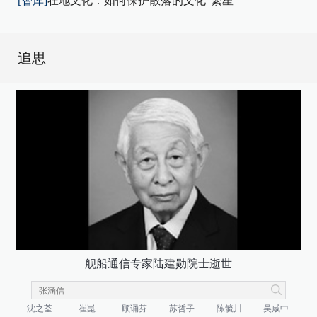
[智库]
在地文化：如何保护散落的文化“繁星”
追思
舰船通信专家陆建勋院士逝世
沈之荃
崔崑
顾诵芬
苏哲子
陈毓川
吴咸中