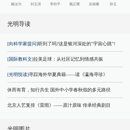
戴汝为
刘玉清
李幼平
魏正耀
吴德馨
孙玉
光明导读
[向科学家提问]
听到了吗?这是银河深处的"宇宙心跳"!
[国际教科文]
拉美足球：从社区记忆到情感共振
[光明悦读]
寻踪海外华夏典籍——读《瀛海寻珍》
休而有育，知行共生 国外中小学春秋假的多元路径
北京人艺复排《雷雨》——原汁原味 传承经典剧目
光明图片