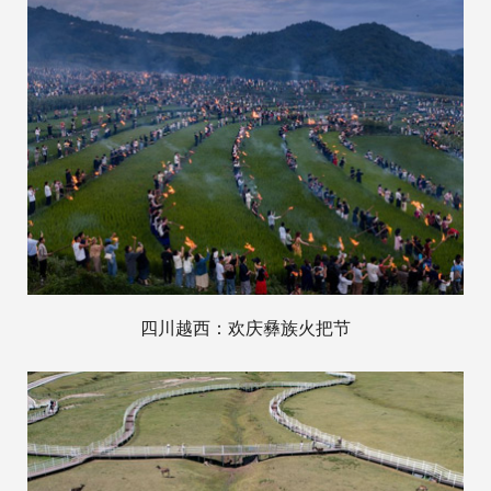
四川越西：欢庆彝族火把节