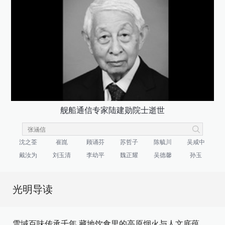
舰船通信专家陆建勋院士逝世
沈之荃
崔崑
顾诵芬
苏哲子
陈毓川
吴咸中
戴汝为
刘玉清
李幼平
魏正耀
吴德馨
孙玉
光明导读
雪域百味传承千年 藏地饮食里的高原烟火与人文底蕴