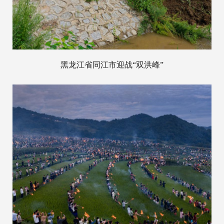
黑龙江省同江市迎战“双洪峰”