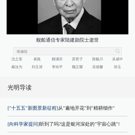
舰船通信专家陆建勋院士逝世
沈之荃
崔崑
顾诵芬
苏哲子
陈毓川
吴咸中
戴汝为
刘玉清
李幼平
魏正耀
吴德馨
孙玉
光明导读
["十五五"新图景新征程]
从"遍地开花"到"精耕细作"
[向科学家提问]
听到了吗?这是银河深处的"宇宙心跳"!