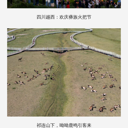
四川越西：欢庆彝族火把节
祁连山下，呦呦鹿鸣引客来