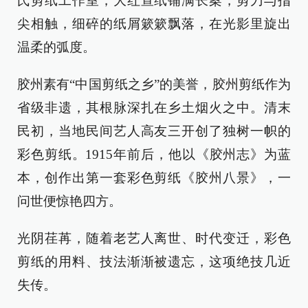
氏剪纸工作室，大红宣纸铺满长案，剪刀与指
尖相触，细碎的纸屑簌簌飘落，在光影里旋出
温柔的弧度。
胶州素有“中国剪纸之乡”的美誉，胶州剪纸作为
省级非遗，其根脉深扎在乡土烟火之中。清末
民初，当地民间艺人高友三开创了独树一帜的
彩色剪纸。1915年前后，他以《胶州志》为蓝
本，创作出第一套彩色剪纸《胶州八景》，一
问世便惊艳四方。
光阴荏苒，随着老艺人离世、时代变迁，彩色
剪纸的用料、技法渐渐被遗忘，这项绝技几近
失传。