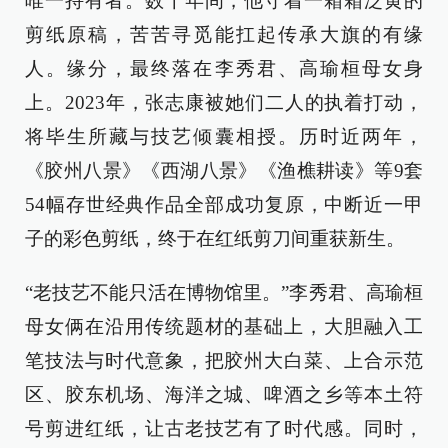
唯一持有者。数十年间，他守着一箱箱泛黄的
剪纸原稿，苦苦寻觅能扛起传承大旗的有缘
人。缘分，最终落在李秀君、高瑜桓母女身
上。2023年，张志康被她们二人的执着打动，
将毕生所藏与技艺倾囊相授。历时近两年，
《胶州八景》《西湖八景》《渔樵耕读》等9套
54幅存世经典作品全部成功复原，中断近一甲
子的彩色剪纸，终于在红纸剪刀间重获新生。
“老技艺不能只活在博物馆里。”李秀君、高瑜桓
母女俩在沿用传统题材的基础上，大胆融入工
笔技法与时代意象，把胶州大白菜、上合示范
区、胶东机场、海洋之城、啤酒之乡等本土符
号剪进红纸，让古老技艺有了时代感。同时，