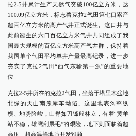
拉2-5井累计生产天然气突破100亿立方米，达
100.09亿立方米，标志着克拉2气田第七口累产
超百亿立方米的高产气井正式诞生。这口井与
此前诞生的六口百亿立方米气井共同组成了我
国最大规模的百亿立方米高产气井群，保持着
我国单个气田平均单井产量最高纪录，进一步
夯实了克拉2气田“西气东输第一源”的重要地
位。
克拉2-5井所在的克拉2气田，坐落于塔里木盆地
北缘的天山南麓库车坳陷。这里地表沟壑纵
横、地势险峻，山脊如刀锋般林立，有着“黄羊
站不稳，雄鹰刮层毛”的艰险，地下则面临着超
高压、超高温等地质开发难题。