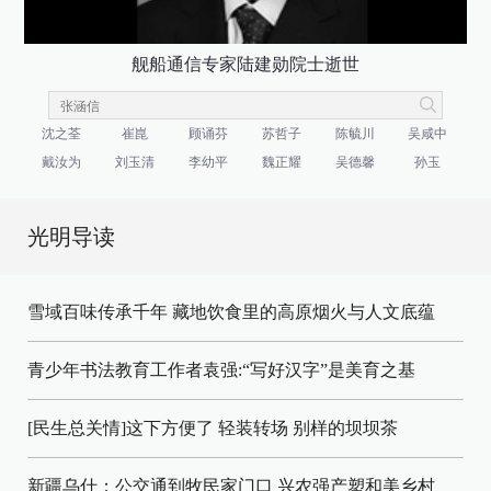
舰船通信专家陆建勋院士逝世
沈之荃
崔崑
顾诵芬
苏哲子
陈毓川
吴咸中
戴汝为
刘玉清
李幼平
魏正耀
吴德馨
孙玉
光明导读
雪域百味传承千年 藏地饮食里的高原烟火与人文底蕴
青少年书法教育工作者袁强:“写好汉字”是美育之基
[民生总关情]这下方便了
轻装转场
别样的坝坝茶
新疆乌什：公交通到牧民家门口
兴农强产塑和美乡村