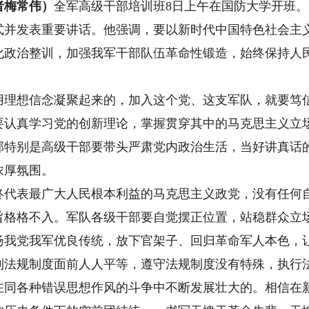
者梅常伟）
全军高级干部培训班8日上午在国防大学开班
式并发表重要讲话。他强调，要以新时代中国特色社会主
化政治整训，加强我军干部队伍革命性锻造，始终保持人
想信念凝聚起来的，加入这个党、这支军队，就要笃信
要认真学习党的创新理论，掌握贯穿其中的马克思主义立
部特别是高级干部要带头严肃党内政治生活，当好讲真话
浓厚氛围。
表最广大人民根本利益的马克思主义政党，没有任何自
旨格格不入。军队各级干部要自觉摆正位置，站稳群众立
扬我党我军优良传统，放下官架子、回归革命军人本色，
到法规制度面前人人平等，遵守法规制度没有特殊，执行
各种错误思想作风的斗争中不断发展壮大的。相信在新