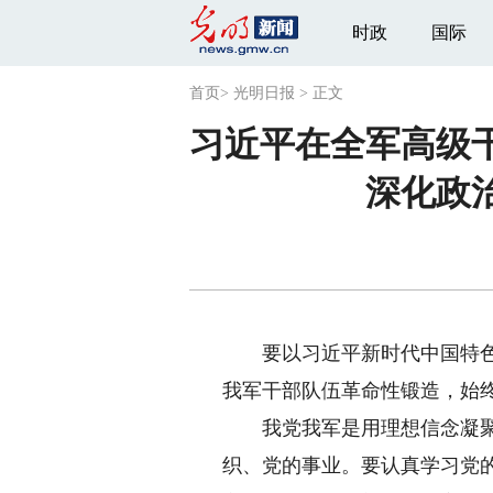
时政
国际
首页
>
光明日报
>
正文
习近平在全军高级
深化政
要以习近平新时代中国特
我军干部队伍革命性锻造，始
我党我军是用理想信念凝聚起
织、党的事业。要认真学习党