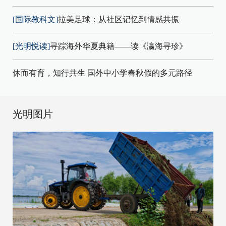
[国际教科文]
拉美足球：从社区记忆到情感共振
[光明悦读]
寻踪海外华夏典籍——读《瀛海寻珍》
休而有育，知行共生 国外中小学春秋假的多元路径
光明图片