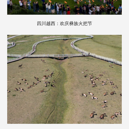
四川越西：欢庆彝族火把节