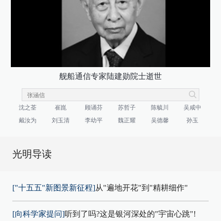
舰船通信专家陆建勋院士逝世
沈之荃
崔崑
顾诵芬
苏哲子
陈毓川
吴咸中
戴汝为
刘玉清
李幼平
魏正耀
吴德馨
孙玉
光明导读
["十五五"新图景新征程]
从"遍地开花"到"精耕细作"
[向科学家提问]
听到了吗?这是银河深处的"宇宙心跳"!