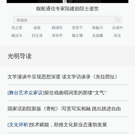
舰船通信专家陆建勋院士逝世
沈之荃
崔崑
顾诵芬
苏哲子
陈毓川
吴咸中
戴汝为
刘玉清
李幼平
魏正耀
吴德馨
孙玉
光明导读
文学漫谈中呈现思想深度 读文学访谈录《东拉西扯》
[舞台艺术众家议]
留住戏曲唱词里的那缕“文气”
国家话剧院新版《青蛇》:写意写实相融 跳出跳进自由
[文化评析]
技术赋能，助推文化新业态蓬勃发展