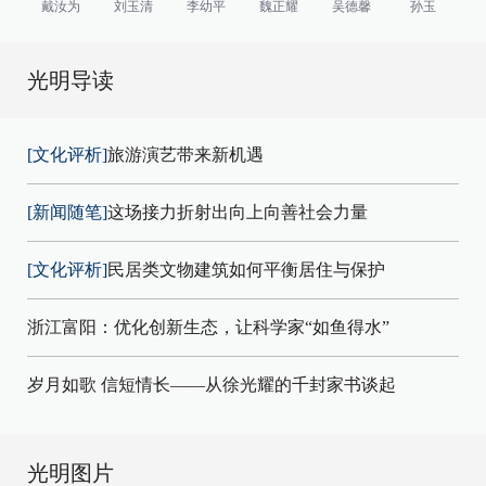
戴汝为
刘玉清
李幼平
魏正耀
吴德馨
孙玉
光明导读
[文化评析]
旅游演艺带来新机遇
[新闻随笔]
这场接力折射出向上向善社会力量
[文化评析]
民居类文物建筑如何平衡居住与保护
浙江富阳：优化创新生态，让科学家“如鱼得水”
岁月如歌 信短情长——从徐光耀的千封家书谈起
光明图片