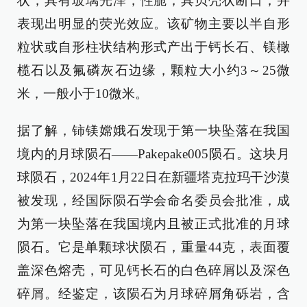
状，具有玻璃光泽，性脆，具贝壳状断口，并
表现出明显的荧光效应。该矿物主要以半自形
粒状或自形柱状结构形式产出于钙长石、镁橄
榄石以及氟磷灰石边缘，颗粒大小约3～25微
米，一般小于10微米。
据了解，铈镁嫦娥石发现于第一块坠落在我国
境内的月球陨石——Pakepake005陨石。这块月
球陨石，2024年1月22日在新疆塔克拉玛干沙漠
被发现，经国际陨石学会命名委员会批准，成
为第一块坠落在我国境内且被正式批准的月球
陨石。它是单颗球状陨石，重量44克，表面覆
盖深色熔壳，可见钙长石的白色碎屑以及深色
碎屑。经鉴定，该陨石为月球碎屑角砾岩，含