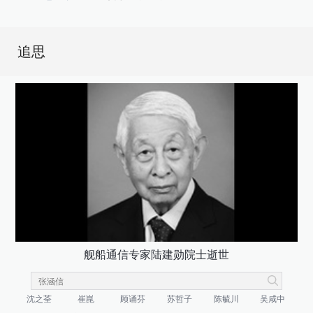
追思
舰船通信专家陆建勋院士逝世
沈之荃
崔崑
顾诵芬
苏哲子
陈毓川
吴咸中