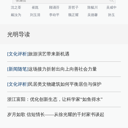
沈之荃
崔崑
顾诵芬
苏哲子
陈毓川
吴咸中
戴汝为
刘玉清
李幼平
魏正耀
吴德馨
孙玉
光明导读
[文化评析]
旅游演艺带来新机遇
[新闻随笔]
这场接力折射出向上向善社会力量
[文化评析]
民居类文物建筑如何平衡居住与保护
浙江富阳：优化创新生态，让科学家“如鱼得水”
岁月如歌 信短情长——从徐光耀的千封家书谈起