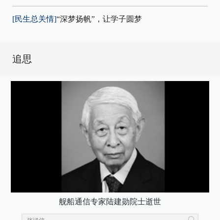
[民生总关情]
“深梦扬帆”，让学子圆梦
追思
舰船通信专家陆建勋院士逝世