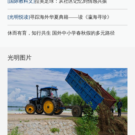
[国际教科文]
拉美足球：从社区记忆到情感共振
[光明悦读]
寻踪海外华夏典籍——读《瀛海寻珍》
休而有育，知行共生 国外中小学春秋假的多元路径
光明图片