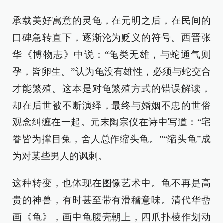
承载美好寓意的灵龟，在元明之后，在民间的
口碑急转直下，逐渐沦为贬义的符号。西晋张
华《博物志》中说：“龟类无雄，与蛇通气则
孕，皆卵生。”认为龟没有雄性，必须与蛇交合
才能繁殖。这本是对龟繁殖方式的错误解读，
却在后世被不断演绎，最终与婚姻不忠的世俗
观念纠缠在一起。元末陶宗仪在诗中写道：“宅
眷皆为撑目兔，舍人总作缩头龟。”“缩头龟”成
为对某些男人的讽刺。
这种转变，也体现在图像艺术中。龟不再是高
贵的神兽，有时甚至带有滑稽意味。清代华嵒
画《龟》，画中龟腹壳朝上，四爪扑棱作划动