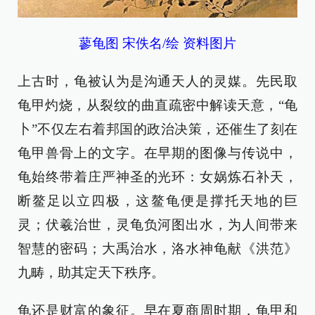
蓼龟图 宋佚名/绘 资料图片
上古时，龟被认为是沟通天人的灵媒。先民取
龟甲灼烧，从裂纹的曲直疏密中解读天意，“龟
卜”不仅左右着邦国的政治决策，还催生了刻在
龟甲兽骨上的文字。在早期的图像与传说中，
龟始终带着庄严神圣的光环：女娲炼石补天，
断鳌足以立四极，这鳌龟便是撑托天地的巨
灵；伏羲治世，灵龟负河图出水，为人间带来
智慧的密码；大禹治水，洛水神龟献《洪范》
九畴，助其定天下秩序。
龟还是财富的象征。早在夏商周时期，龟甲和