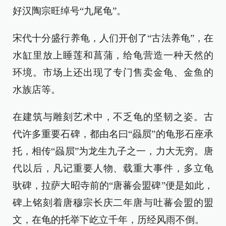
好汉陶宗旺绰号“九尾龟”。
宋代十分盛行养龟，人们开创了“古法养龟”，在
水缸里放上睡莲和菖蒲，给龟营造一种天然的
环境。市场上还出现了专门售卖金龟、金鱼的
水族店等。
在建筑与雕刻艺术中，不乏龟的坚韧之姿。古
代许多重要石碑，都由名曰“赑屃”的龟形石座承
托，相传“赑屃”为龙生九子之一，力大无穷。唐
代以后，凡记重要人物、载重大事件，多立龟
驮碑，拉萨大昭寺前的“唐蕃会盟碑”便是如此，
碑上铭刻着唐穆宗长庆二年唐与吐蕃会盟的盟
文，在龟的托举下屹立千年，历经风雨不倒。