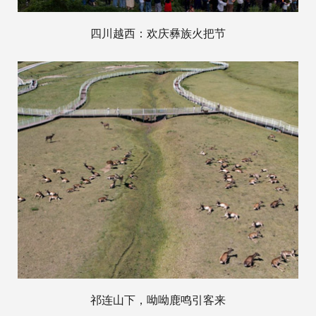
四川越西：欢庆彝族火把节
祁连山下，呦呦鹿鸣引客来