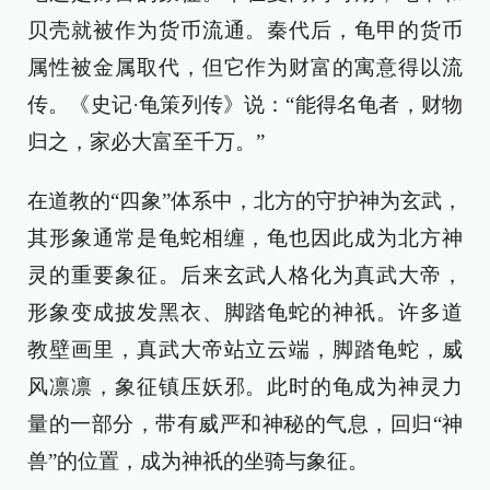
贝壳就被作为货币流通。秦代后，龟甲的货币
属性被金属取代，但它作为财富的寓意得以流
传。《史记·龟策列传》说：“能得名龟者，财物
归之，家必大富至千万。”
在道教的“四象”体系中，北方的守护神为玄武，
其形象通常是龟蛇相缠，龟也因此成为北方神
灵的重要象征。后来玄武人格化为真武大帝，
形象变成披发黑衣、脚踏龟蛇的神祇。许多道
教壁画里，真武大帝站立云端，脚踏龟蛇，威
风凛凛，象征镇压妖邪。此时的龟成为神灵力
量的一部分，带有威严和神秘的气息，回归“神
兽”的位置，成为神祇的坐骑与象征。