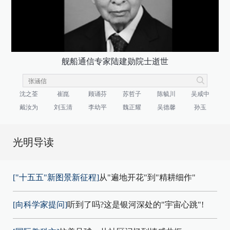
舰船通信专家陆建勋院士逝世
沈之荃
崔崑
顾诵芬
苏哲子
陈毓川
吴咸中
戴汝为
刘玉清
李幼平
魏正耀
吴德馨
孙玉
光明导读
["十五五"新图景新征程]
从"遍地开花"到"精耕细作"
[向科学家提问]
听到了吗?这是银河深处的"宇宙心跳"!