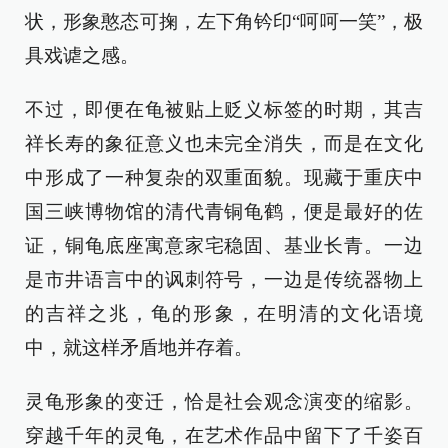
状，形象憨态可掬，左下角钤印“呵呵一笑”，极
具戏谑之感。
不过，即便在龟被贴上贬义标签的时期，其吉
祥长寿的象征意义也未完全消失，而是在文化
中形成了一种复杂的双重面貌。现藏于重庆中
国三峡博物馆的清代青铜龟鹤，便是最好的佐
证，铜龟底座寓意家宅稳固、基业长青。一边
是市井语言中的讽刺符号，一边是传统器物上
的吉祥之兆，龟的形象，在明清的文化语境
中，就这样矛盾地并存着。
灵龟形象的变迁，恰是社会观念演变的缩影。
穿越千年的灵龟，在艺术作品中留下了千姿百