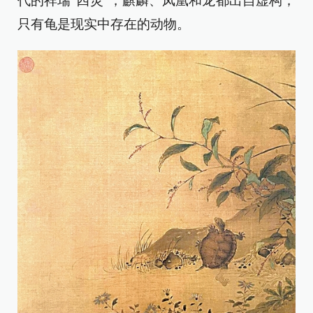
代的祥瑞“四灵”，麒麟、凤凰和龙都出自虚构，
只有龟是现实中存在的动物。