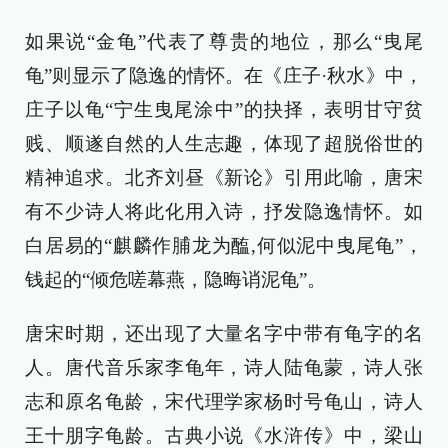
如果说“金龟”代表了尊贵的地位，那么“曳尾
龟”则显示了隐逸的情怀。在《庄子·秋水》中，
庄子以龟“宁生曳尾涂中”的抉择，表明甘守贫
贱、顺遂自然的人生志趣，体现了超脱俗世的
精神追求。北齐刘昼《新论》引用此喻，唐宋
有不少诗人将此化用入诗，抒发隐逸情怀。如
白居易的“麒麟作脯龙为醢,何似泥中曳尾龟”，
钱起的“倾危嗟幕燕，隐晦诮泥龟”。
唐宋时期，还出现了大量名字中带有龟字的名
人。唐代音乐家李龟年，诗人陆龟蒙，诗人张
志和原名龟龄，宋代理学家杨时号龟山，诗人
王十朋字龟龄。古典小说《水浒传》中，梁山