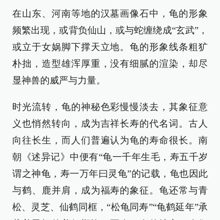
在山东、河南等地的汉墓画像石中，龟的形象
频繁出现，或背负仙山，或与蛇缠绕成“玄武”，
或立于女娲脚下撑天立地。龟的形象线条粗犷
朴拙，造型雄浑厚重，没有细腻的渲染，却尽
显神兽的威严与力量。
时光流转，龟的神秘色彩慢慢淡去，其象征意
义也悄然转向，成为吉祥长寿的代名词。古人
向往长生，而人们普遍认为龟的寿命很长。南
朝《述异记》中便有“龟一千年生毛，寿五千岁
谓之神龟，寿一万年曰灵龟”的记载，龟也因此
与鹤、鹿并肩，成为福寿的象征。龟还常与青
松、灵芝、仙鹤同框，“松龟同寿”“龟鹤延年”承