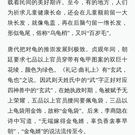
载着民间的美好期许。至今，有的地方，人们
为祈求儿童健康长命，还会在儿童额前留一大
块长发，就像龟盖，再在后脑勺留一绺长发，
形似龟尾，俗称“乌龟梢”，又叫“百岁毛”。
唐代把对龟的推崇发展到极致。贞观年间，朝
廷要求七品以上官员穿带有龟甲图案的双巨十
花绫，颜色为绿色。《礼记·曲礼上》有“玄武，
龟也”之说。因武则天姓氏中的“武”字正好对应
四神兽中的“玄武”，在她执政时期，龟被赋予无
上荣耀，五品以上官员腰间要佩龟袋，三品以
上龟袋用金饰，故称“金龟袋”。后来，李商隐在
诗中写道，“无端嫁得金龟婿，辜负香衾事早
朝”，“金龟婿”的说法流传至今。