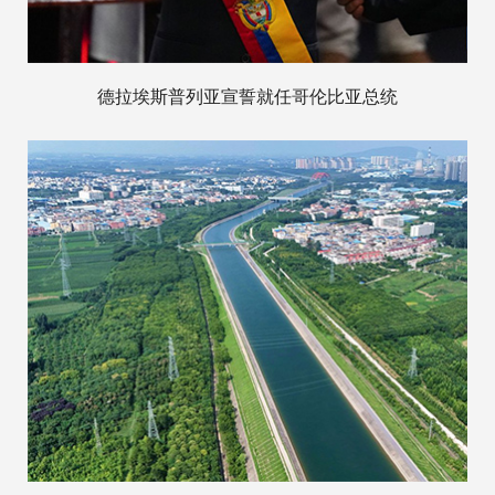
德拉埃斯普列亚宣誓就任哥伦比亚总统