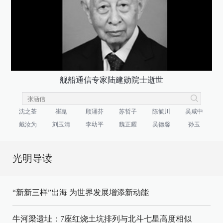
舰船通信专家陆建勋院士逝世
沈之荃
崔崑
顾诵芬
苏哲子
陈毓川
吴咸中
戴汝为
刘玉清
李幼平
魏正耀
吴德馨
孙玉
光明导读
“新新三样”出海 为世界发展增添新动能
牛河梁遗址：7座红烧土坑排列与北斗七星高度相似