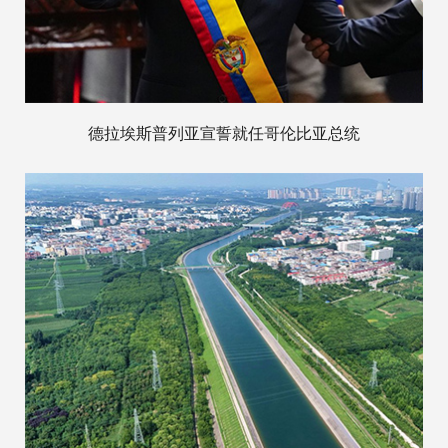
德拉埃斯普列亚宣誓就任哥伦比亚总统