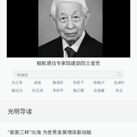
舰船通信专家陆建勋院士逝世
沈之荃
崔崑
顾诵芬
苏哲子
陈毓川
吴咸中
戴汝为
刘玉清
李幼平
魏正耀
吴德馨
孙玉
光明导读
“新新三样”出海 为世界发展增添新动能