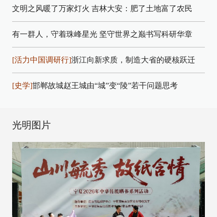
文明之风暖了万家灯火
吉林大安：肥了土地富了农民
有一群人，守着珠峰星光
坚守世界之巅书写科研华章
[活力中国调研行]
浙江向新求质，制造大省的硬核跃迁
[史学]
邯郸故城赵王城由“城”变“陵”若干问题思考
光明图片