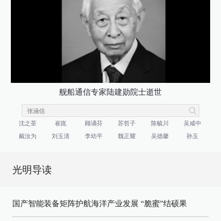
舰船通信专家陆建勋院士逝世
沈之荃
崔崑
顾诵芬
苏哲子
陈毓川
吴咸中
戴汝为
刘玉清
李幼平
魏正耀
吴德馨
孙玉
光明导读
国产智能装备矩阵护航海洋产业发展
“脆蜜”结硕果