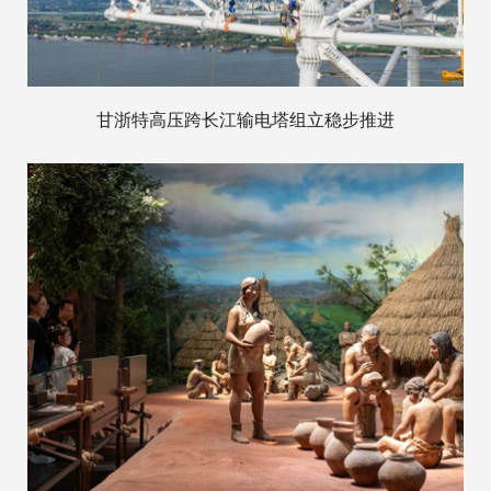
甘浙特高压跨长江输电塔组立稳步推进