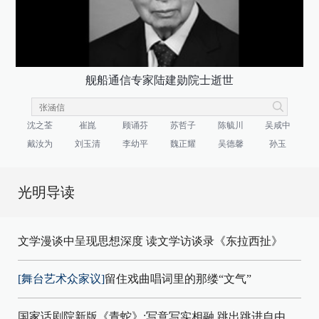
舰船通信专家陆建勋院士逝世
沈之荃
崔崑
顾诵芬
苏哲子
陈毓川
吴咸中
戴汝为
刘玉清
李幼平
魏正耀
吴德馨
孙玉
光明导读
文学漫谈中呈现思想深度 读文学访谈录《东拉西扯》
[舞台艺术众家议]
留住戏曲唱词里的那缕“文气”
国家话剧院新版《青蛇》:写意写实相融 跳出跳进自由