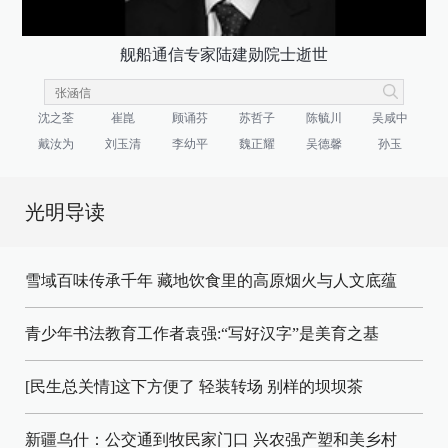
舰船通信专家陆建勋院士逝世
沈之荃
崔崑
顾诵芬
苏哲子
陈毓川
吴咸中
戴汝为
刘玉清
李幼平
魏正耀
吴德馨
孙玉
光明导读
雪域百味传承千年 藏地饮食里的高原烟火与人文底蕴
青少年书法教育工作者袁强:“写好汉字”是美育之基
[民生总关情]这下方便了
轻装转场
别样的坝坝茶
新疆乌什：公交通到牧民家门口
兴农强产塑和美乡村