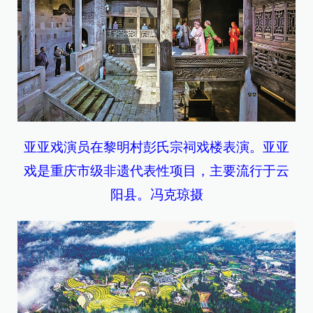
亚亚戏演员在黎明村彭氏宗祠戏楼表演。亚亚
戏是重庆市级非遗代表性项目，主要流行于云
阳县。
冯克琼摄