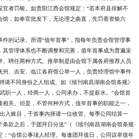
投官者罚银。如贵阳江西会馆规定：“若本府县排解不
会馆，如奉官批发下，无论理之曲直，先罚香资银六
的记录。所谓“值年首事”，指每年负责会馆管理事
，其管理体系也不断调整和完善，值年首事成为普遍采
举、聘任两种方式。推举制是由会馆下属各府推荐人员
抚州、吉安、临江各府馆公举一人，负责经理馆中事件
馆聘请不同身份之人组成。如《续刊南昌湖南会馆条规》
，武职一人，经商一人，公同承办，不提薪水。”会馆首
接相关。但是，不管何种方式，值年首事的职能之一，
“出入账目，于首事内择请一位收管。每季公同结算一
条款之后，于团拜日分送”（《续刊南昌湖南会馆条规·
定：“会馆公事须人经理。每逢团拜值日，公同议举值年