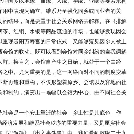
中国多以地缘、血缘、人缘、学缘、业缘等要素来构
作用中表现为确立、维系乃至强化同乡或同业者的关
动的结果，而是要置于社会关系网络去解释。在《排解
茯苓、红铜、水银等商品流通的市场，也能够发现因会
以重现贵阳万寿宫的日常仪式，又能够窥见因乡人被土
西会馆的联动。既可以看到会馆对同乡纠纷的自我调解
人群。换言之，会馆自产生之日始，就处于一个由经
络之中。尤为重要的是，这一网络面对不同的制度变革
不断再造和重构，不仅形塑着原乡、会馆以及客地的社
响和制约，演变出一幅幅以会馆为中心、由不同社会关
社会是一个安土重迁的社会，乡土性是其底色。作
推动经济发展和维系社会秩序的重要力量，又是原乡社会
在《排解簿》《出入事件簿》中，我们看到乾隆二十九