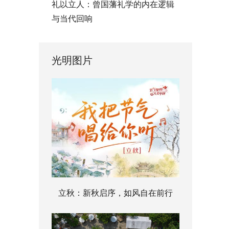
礼以立人：曾国藩礼学的内在逻辑
与当代回响
光明图片
立秋：新秋启序，如风自在前行