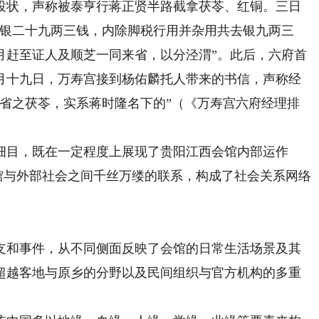
投状，声称被泰亨行蒋正贤半路截拿茯苓、红铜。三日
之银二十九两三钱，内除脚税行用并杂用共去银九两三
月赶至证人及顺芝一同来省，以分泾渭”。此后，六府首
月十九日，万寿宫接到杨佑麟托人带来的书信，声称经
黔省之茯苓，实系蒋时隆名下的”（《万寿宫六府经理排
目，既在一定程度上展现了贵阳江西会馆内部运作
会馆与外部社会之间千丝万缕的联系，构成了社会关系网络
和事件，从不同侧面反映了会馆的日常生活场景及其
超越客地与原乡的分野以及民间组织与官方机构的多重