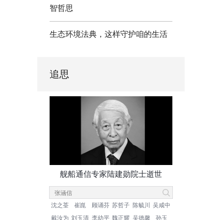
智哲思
生态环境法典，这样守护咱的生活
追思
舰船通信专家陆建勋院士逝世
沈之荃
崔崑
顾诵芬
苏哲子
陈毓川
吴咸中
戴汝为
刘玉清
李幼平
魏正耀
吴德馨
孙玉