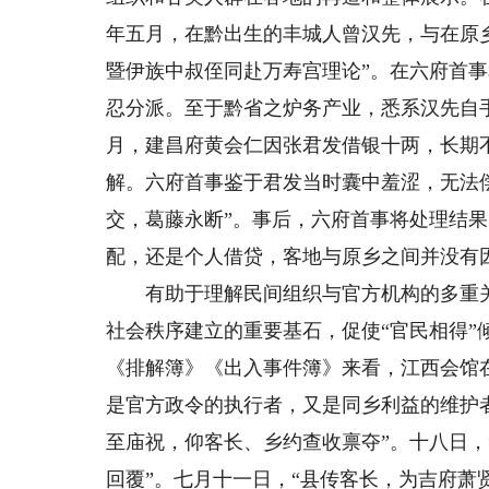
年五月，在黔出生的丰城人曾汉先，与在原
暨伊族中叔侄同赴万寿宫理论”。在六府首
忍分派。至于黔省之炉务产业，悉系汉先自
月，建昌府黄会仁因张君发借银十两，长期
解。六府首事鉴于君发当时囊中羞涩，无法
交，葛藤永断”。事后，六府首事将处理结
配，还是个人借贷，客地与原乡之间并没有
有助于理解民间组织与官方机构的多重关
社会秩序建立的重要基石，促使“官民相得
《排解簿》《出入事件簿》来看，江西会馆
是官方政令的执行者，又是同乡利益的维护
至庙祝，仰客长、乡约查收禀夺”。十八日
回覆”。七月十一日，“县传客长，为吉府