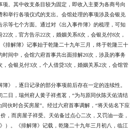
事项。其中收支条目较为固定，即收入主要为各商号向
费和举行各项仪式的支出。会馆处理的事项涉及会银兑
告示等七个方面。通过对《出入事件簿》的梳理，可知
22次，官方告示22次，婚姻关系8次，会银兑付8次，
。《排解簿》记事始于乾隆二十九年三月，终于乾隆三十
的时间中，会馆六府首事共出面排解20次，涉及的事务
次，会银兑付3次，个人借贷3次，婚姻关系2次，会馆管
簿》，逐日记录的部分事项前后存在一定的连续性。
初二日，瑞州府人黄子祥煮茗，“为与原同伙陈天佑清结
为同伙时合买房屋”。经过六府首事调解，“将天佑名下应
之价，而房屋子祥受。天佑备过点心二次，又罚油一壶，
簿》）。《排解簿》记载，乾隆二十九年三月初八，临江