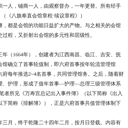
职一人，铺商一人，由观察督办，一年更替。所有经手
 （《八旗奉直会馆章程·续议章程》）
，都是会馆的功能日益扩大的产物。与之相关的会馆
史过程，又折射出会馆的多元性和层级性。
（1664年），创建者为江西南昌、临江、吉安、抚
会馆确立了首事轮值制，即六府首事按年轮流管理馆
六府每年推选2~4名首事，共同管理馆务。之后，随着财
理、护理，形成了值年首事—护理—总理三级管理体系
。笔者所见《万寿宫总记出入事件簿》（以下简称《出入
以下简称《排解簿》），正是六府首事共值管理体制下
三月，终于乾隆二十四年二月，按月日登载。内容有