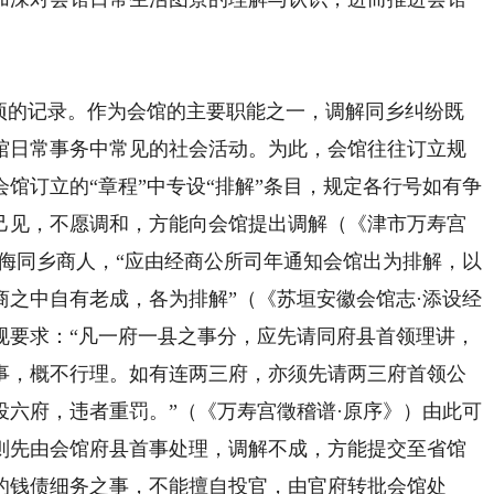
的记录。作为会馆的主要职能之一，调解同乡纠纷既
馆日常事务中常见的社会活动。为此，会馆往往订立规
馆订立的“章程”中专设“排解”条目，规定各行号如有争
己见，不愿调和，方能向会馆提出调解（《津市万寿宫
侮同乡商人，“应由经商公所司年通知会馆出为排解，以
之中自有老成，各为排解”（《苏垣安徽会馆志·添设经
规要求：“凡一府一县之事分，应先请同府县首领理讲，
事，概不行理。如有连两三府，亦须先请两三府首领公
六府，违者重罚。”（《万寿宫徵稽谱·原序》）由此可
则先由会馆府县首事处理，调解不成，方能提交至省馆
的钱债细务之事，不能擅自投官，由官府转批会馆处