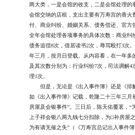
两大类，一是会馆的收支，二是会馆处理的
会馆交纳的店租，支出主要有万寿宫的香火
付、商业纠纷、婚姻关系、债务偿还、官方
全年会馆处理各项事务的具体次数：商业纠纷
债务追偿8次，借居读书2次，辱骂殴打3次
年三月，按月日登载。从内容看，在一年多
及其次数分别为：行业纠纷7次，司法调解4
理1次。
但是，无论是《出入事件簿》还是《排解
如《出入事件簿》记载，乾隆二十三年三月
房屋及会银事件”。三日后，陈天佑覆茗，“
上子祥会银八两九钱七分扣除，为□补房屋
为有请无催之失”（《万寿宫总记出入事件