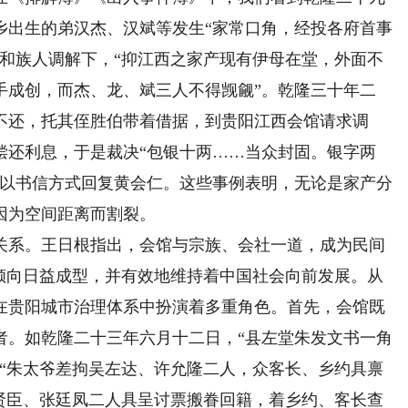
乡出生的弟汉杰、汉斌等发生“家常口角，经投各府首事
事和族人调解下，“抑江西之家产现有伊母在堂，外面不
手成创，而杰、龙、斌三人不得觊觎”。乾隆三十年二
不还，托其侄胜伯带着借据，到贵阳江西会馆请求调
偿还利息，于是裁决“包银十两……当众封固。银字两
果以书信方式回复黄会仁。这些事例表明，无论是家产分
因为空间距离而割裂。
系。王日根指出，会馆与宗族、会社一道，成为民间
”倾向日益成型，并有效地维持着中国社会向前发展。从
在贵阳城市治理体系中扮演着多重角色。首先，会馆既
者。如乾隆二十三年六月十二日，“县左堂朱发文书一角
，“朱太爷差拘吴左达、许允隆二人，众客长、乡约具禀
萧贤臣、张廷凤二人具呈讨票搬眷回籍，着乡约、客长查