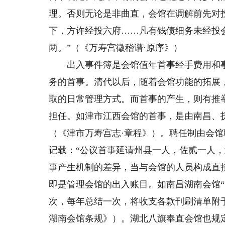
理。否则无论是非曲直，会馆在调解前先对
下，方许经投六府……凡有钱债细务未经投
两。”（《万寿宫徵稽谱·原序》）
出入事件簿是会馆值年首事经手费用和事件
务的首事。清代以后，随着会馆功能的拓展
取的日常管理方式。而首事的产生，则有推
担任。如津市江西会馆的首事，是由南昌、
（《津市万寿宫志·章程》）。聘任制由会
记载：“公议首事延请州县一人，佐贰一人
事产生机制的差异，当与会馆的人员构成直
即是管理会馆的出入账目。如南昌湖南会馆
次，每年总结一次，将收支各款刊刷清单附于
湖南会馆条规》）。湖北八旗奉直会馆也规