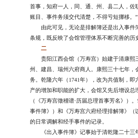
首事，知府一人，同、通、州、县二人，佐
账目、事件务须交代清楚，不得亏短挪移。”
由此可见，无论是排解簿还是出入事件簿
条规，既反映了会馆管理体系不断完善的历
二
贵阳江西会馆（万寿宫）始建于清康熙三年
州、建昌、瑞州六府商人。康熙三十七年，
务。乾隆六年（1741年），改为共值制，即
产的增加和职能的扩大，会馆又先后增设总
（《万寿宫徵稽谱·历届总理首事芳名》）
事件簿》）和《万寿宫六府经理排解簿》（
的日常调解和经手事件的记录。
《出入事件簿》记事始于清乾隆二十三年