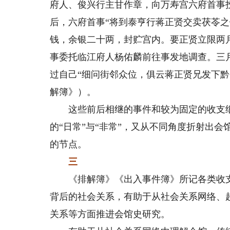
府人、俊兴行主甘作章，向万寿宫六府首事
后，六府首事“将到泰亨行蒋正贤交卖茯苓
钱，余银二十两，封贮宫内。要正贤立限两
事委托临江府人杨佑麟前往事发地调查。三
过自己“细问街邻众位，俱云蒋正贤兄发下
解簿》）。
这些前后相继的事件和较为固定的收支细
的“日常”与“非常”，又从不同角度折射出
的节点。
三
《排解簿》《出入事件簿》所记各类收支
背后的社会关系，有助于从社会关系网络、
关系等方面推进会馆史研究。