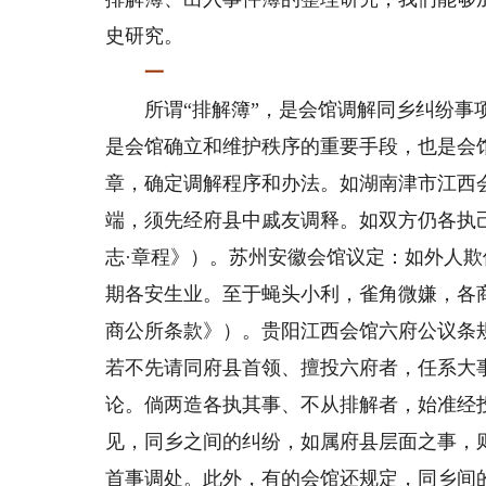
史研究。
一
所谓“排解簿”，是会馆调解同乡纠纷事项
是会馆确立和维护秩序的重要手段，也是会
章，确定调解程序和办法。如湖南津市江西会
端，须先经府县中戚友调释。如双方仍各执
志·章程》）。苏州安徽会馆议定：如外人欺
期各安生业。至于蝇头小利，雀角微嫌，各商
商公所条款》）。贵阳江西会馆六府公议条
若不先请同府县首领、擅投六府者，任系大
论。倘两造各执其事、不从排解者，始准经投
见，同乡之间的纠纷，如属府县层面之事，
首事调处。此外，有的会馆还规定，同乡间